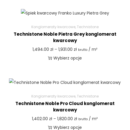
Konglomeraty kwarcowe
,
Technistone
Technistone Noble Pietra Grey konglomerat
kwarcowy
1,494.00
zł
–
1,931.00
zł
/ m²
brutto
Wybierz opcje
Konglomeraty kwarcowe
,
Technistone
Technistone Noble Pro Cloud konglomerat
kwarcowy
1,402.00
zł
–
1,820.00
zł
/ m²
brutto
Wybierz opcje