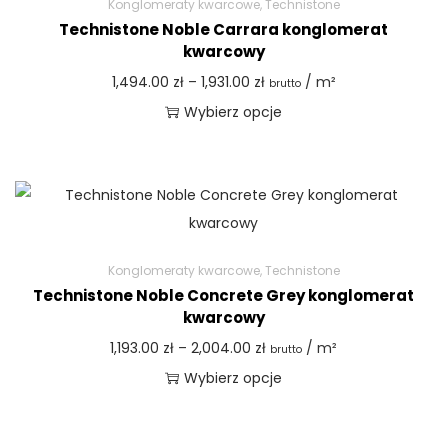
Konglomeraty kwarcowe
,
Technistone
Technistone Noble Carrara konglomerat
kwarcowy
1,494.00
zł
–
1,931.00
zł
/ m²
brutto
Wybierz opcje
Konglomeraty kwarcowe
,
Technistone
Technistone Noble Concrete Grey konglomerat
kwarcowy
1,193.00
zł
–
2,004.00
zł
/ m²
brutto
Wybierz opcje