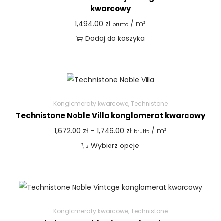
kwarcowy
1,494.00
zł
/ m²
brutto
Dodaj do koszyka
Konglomeraty kwarcowe
,
Technistone
Technistone Noble Villa konglomerat kwarcowy
1,672.00
zł
–
1,746.00
zł
/ m²
brutto
Wybierz opcje
Konglomeraty kwarcowe
,
Technistone