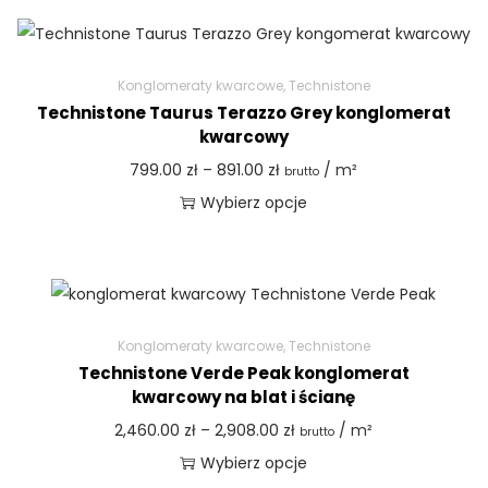
Konglomeraty kwarcowe
,
Technistone
Technistone Taurus Terazzo Grey konglomerat
kwarcowy
799.00
zł
–
891.00
zł
/ m²
brutto
Wybierz opcje
Konglomeraty kwarcowe
,
Technistone
Technistone Verde Peak konglomerat
kwarcowy na blat i ścianę
2,460.00
zł
–
2,908.00
zł
/ m²
brutto
Wybierz opcje