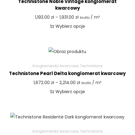
Technistone Noble Vintage konglomerat
kwarcowy
1,193.00
zł
–
1,931.00
zł
/ m²
brutto
Wybierz opcje
Konglomeraty kwarcowe
,
Technistone
Technistone Pearl Delta konglomerat kwarcowy
1,672.00
zł
–
2,214.00
zł
/ m²
brutto
Wybierz opcje
Konglomeraty kwarcowe
,
Technistone