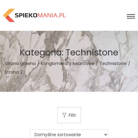
Kategoria:
Technistone
Strona główna
/
Konglomeraty kwarcowe
/
Technistone
/
Strona 2
Filtr