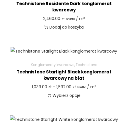
Technistone Residente Dark konglomerat
kwarcowy
2,460.00
zł
/ m²
brutto
Dodaj do koszyka
Konglomeraty kwarcowe
,
Technistone
Technistone Starlight Black konglomerat
kwarcowy na blat
1,039.00
zł
–
1,592.00
zł
/ m²
brutto
Wybierz opcje