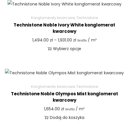
Konglomeraty kwarcowe
,
Technistone
Technistone Noble Ivory White konglomerat
kwarcowy
1,494.00
zł
–
1,931.00
zł
/ m²
brutto
Wybierz opcje
Konglomeraty kwarcowe
,
Technistone
Technistone Noble Olympos Mist konglomerat
kwarcowy
1,654.00
zł
/ m²
brutto
Dodaj do koszyka