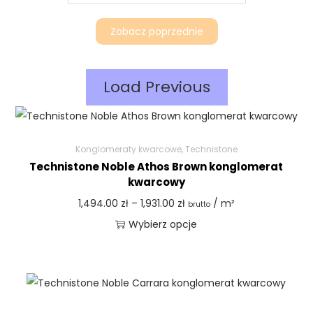
Zobacz poprzednie
Load Previous
Konglomeraty kwarcowe
,
Technistone
Technistone Noble Athos Brown konglomerat
kwarcowy
1,494.00
zł
–
1,931.00
zł
/ m²
brutto
Wybierz opcje