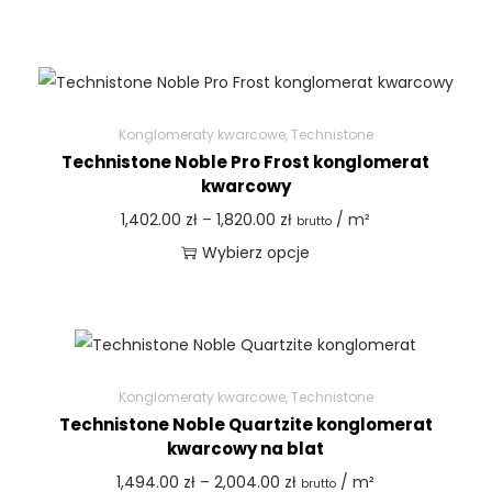
Konglomeraty kwarcowe
,
Technistone
Technistone Noble Pro Frost konglomerat
kwarcowy
1,402.00
zł
–
1,820.00
zł
/ m²
brutto
Wybierz opcje
Konglomeraty kwarcowe
,
Technistone
Technistone Noble Quartzite konglomerat
kwarcowy na blat
1,494.00
zł
–
2,004.00
zł
/ m²
brutto