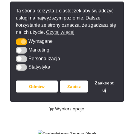
Konglomeraty kwarcowe
,
Technistone
Ta strona korzysta z ciasteczek aby świadczyć
Technistone Starlight White konglomerat
usługi na najwyższym poziomie. Dalsze
kwarcowy na blat
korzystanie ze strony oznacza, że zgadzasz się
1,254.00
zł
–
1,592.00
zł
/ m²
brutto
na ich użycie.
Czytaj więcej
Wybierz opcje
Wymagane
Wymagane
Marketing
Marketing
Personalizacja
Personalizacja
Statystyka
Statystyka
Konglomeraty kwarcowe
,
Technistone
Zaakcept
Technistone Taj Mahal Gold konglomerat
Odmów
Zapisz
kwarcowy kremowy na blat i ścianę
uj
1,574.00
zł
–
2,091.00
zł
/ m²
brutto
Wybierz opcje