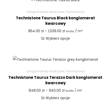
Konglomeraty kwarcowe
,
Technistone
Technistone Taurus Black konglomerat
kwarcowy
854.00
zł
–
1,039.00
zł
/ m²
brutto
Wybierz opcje
Konglomeraty kwarcowe
,
Technistone
Technistone Taurus Terazzo Dark konglomerat
kwarcowy
848.00
zł
–
940.00
zł
/ m²
brutto
Wybierz opcje