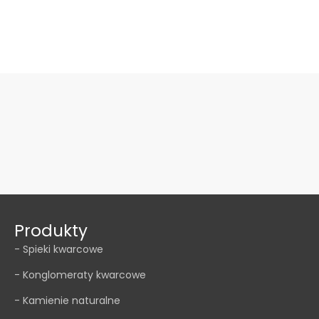
Produkty
- Spieki kwarcowe
- Konglomeraty kwarcowe
- Kamienie naturalne