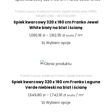
Franko Luxury
,
Kolekcja Franko
,
Spieki kwarcowe
,
SPIEKI
KWARCOWE - BESTSELLERY
Spiek kwarcowy 320 x 160 cm Franko Jewel
White biały na blat i ścianę
1,065.18
zł
–
1,162.35
zł
/ m²
brutto
Wybierz opcje
Franko Luxury
,
Kolekcja Franko
,
Spieki kwarcowe
Spiek kwarcowy 320 x 160 cm Franko Laguna
Verde niebieski na blat i ścianę
1,549.80
zł
–
1,742.91
zł
/ m²
brutto
Wybierz opcje