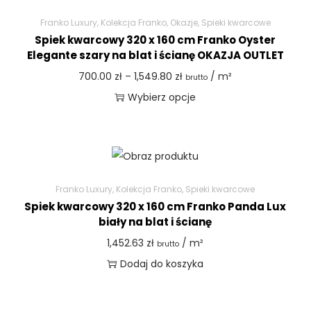
Franko Luxury
,
Kolekcja Franko
,
Okazje
,
Spieki kwarcowe
Spiek kwarcowy 320 x 160 cm Franko Oyster
Elegante szary na blat i ścianę OKAZJA OUTLET
700.00
zł
–
1,549.80
zł
/ m²
brutto
Wybierz opcje
Franko Luxury
,
Kolekcja Franko
,
Spieki kwarcowe
Spiek kwarcowy 320 x 160 cm Franko Panda Lux
biały na blat i ścianę
1,452.63
zł
/ m²
brutto
Dodaj do koszyka