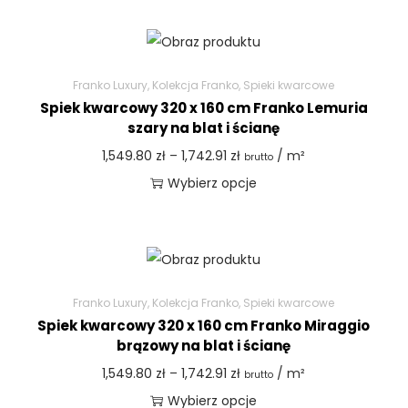
Franko Luxury
,
Kolekcja Franko
,
Spieki kwarcowe
Spiek kwarcowy 320 x 160 cm Franko Lemuria
szary na blat i ścianę
1,549.80
zł
–
1,742.91
zł
/ m²
brutto
Wybierz opcje
Franko Luxury
,
Kolekcja Franko
,
Spieki kwarcowe
Spiek kwarcowy 320 x 160 cm Franko Miraggio
brązowy na blat i ścianę
1,549.80
zł
–
1,742.91
zł
/ m²
brutto
Wybierz opcje