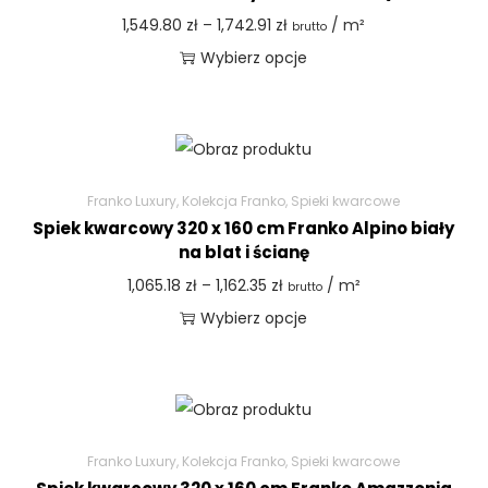
1,549.80
zł
–
1,742.91
zł
/ m²
brutto
Wybierz opcje
Franko Luxury
,
Kolekcja Franko
,
Spieki kwarcowe
Spiek kwarcowy 320 x 160 cm Franko Alpino biały
na blat i ścianę
1,065.18
zł
–
1,162.35
zł
/ m²
brutto
Wybierz opcje
Franko Luxury
,
Kolekcja Franko
,
Spieki kwarcowe