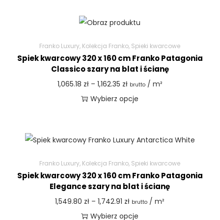
Franko Luxury
,
Kolekcja Franko
,
Spieki kwarcowe
Spiek kwarcowy 320 x 160 cm Franko Patagonia
Classico szary na blat i ścianę
1,065.18
zł
–
1,162.35
zł
/ m²
brutto
Wybierz opcje
Franko Luxury
,
Kolekcja Franko
,
Spieki kwarcowe
Spiek kwarcowy 320 x 160 cm Franko Patagonia
Elegance szary na blat i ścianę
1,549.80
zł
–
1,742.91
zł
/ m²
brutto
Wybierz opcje