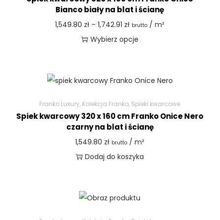
Bianco biały na blat i ścianę
1,549.80
zł
–
1,742.91
zł
/ m²
brutto
Wybierz opcje
Franko Luxury
,
Kolekcja Franko
,
Spieki kwarcowe
Spiek kwarcowy 320 x 160 cm Franko Onice Nero
czarny na blat i ścianę
1,549.80
zł
/ m²
brutto
Dodaj do koszyka