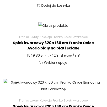
Dodaj do koszyka
Franko Luxury
,
Kolekcja Franko
,
Spieki kwarcowe
Spiek kwarcowy 320 x 160 cm Franko Onice
Avorio biały na blat i ścianę
1,549.80
zł
–
1,742.91
zł
/ m²
brutto
Wybierz opcje
Franko Luxury
,
Kolekcja Franko
,
Spieki kwarcowe
Spiek kwarcowy 320 x 160 cm Franko Onice