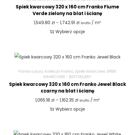
Spiek kwarcowy 320 x 160 cm Franko Fiume
Verde zielony na blat i ścianę
1,549.80
zł
–
1,742.91
zł
/ m²
brutto
Wybierz opcje
Franko Luxury
,
Kolekcja Franko
,
Spieki kwarcowe
,
SPIEKI
KWARCOWE - BESTSELLERY
Spiek kwarcowy 320 x 160 cm Franko Jewel Black
czarny na blat i ścianę
1,065.18
zł
–
1,162.35
zł
/ m²
brutto
Wybierz opcje