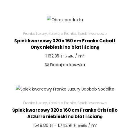
Franko Luxury
,
Kolekcja Franko
,
Spieki kwarcowe
Spiek kwarcowy 320 x 160 cm Franko Cobalt
Onyx niebieski na blat i ścianę
1,162.35
zł
/ m²
brutto
Dodaj do koszyka
Franko Luxury
,
Kolekcja Franko
,
Spieki kwarcowe
Spiek kwarcowy 320 x 160 cm Franko Cristallo
Azzurro niebieski na blat i ścianę
1,549.80
zł
–
1,742.91
zł
/ m²
brutto