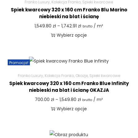
Franko Luxury
,
Kolekcja Franko
,
Spieki kwarcowe
Spiek kwarcowy 320 x 160 cm Franko Blu Marino
niebieski na blat i ścianę
1,549.80
zł
–
1,742.91
zł
/ m²
brutto
Wybierz opcje
Promocja!
Franko Luxury
,
Kolekcja Franko
,
Okazje
,
Spieki kwarcowe
Spiek kwarcowy 320 x 160 cm Franko Blue Infinity
niebieski na blat i ścianę OKAZJA
700.00
zł
–
1,549.80
zł
/ m²
brutto
Wybierz opcje