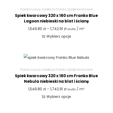
Franko Luxury
,
Kolekcja Franko
,
Spieki kwarcowe
Spiek kwarcowy 320 x 160 cm Franko Blue
Lagoon niebieski na blat i ścianę
1,549.80
zł
–
1,742.91
zł
/ m²
brutto
Wybierz opcje
Franko Luxury
,
Kolekcja Franko
,
Spieki kwarcowe
Spiek kwarcowy 320 x 160 cm Franko Blue
Nebula niebieski na blat i ścianę
1,549.80
zł
–
1,742.91
zł
/ m²
brutto
Wybierz opcje