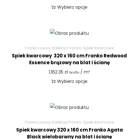
Wybierz opcje
Franko Luxury
,
Kolekcja Franko
,
Spieki kwarcowe
Spiek kwarcowy 320 x 160 cm Franko Redwood
Essence brązowy na blat i ścianę
1,162.35
zł
/ m²
brutto
Wybierz opcje
Franko Luxury
,
Kolekcja Franko
,
Spieki kwarcowe
Spiek kwarcowy 320 x 160 cm Franko Agata
Black wielobarwny na blat i ścianę