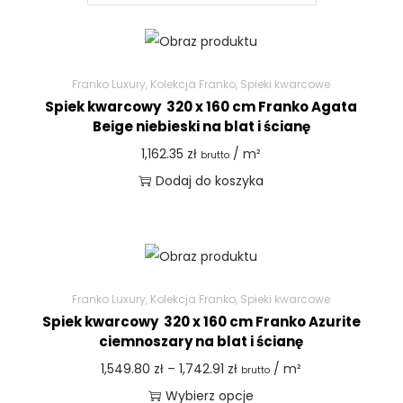
Franko Luxury
,
Kolekcja Franko
,
Spieki kwarcowe
Spiek kwarcowy 320 x 160 cm Franko Agata
Beige niebieski na blat i ścianę
1,162.35
zł
/ m²
brutto
Dodaj do koszyka
Franko Luxury
,
Kolekcja Franko
,
Spieki kwarcowe
Spiek kwarcowy 320 x 160 cm Franko Azurite
ciemnoszary na blat i ścianę
1,549.80
zł
–
1,742.91
zł
/ m²
brutto
Wybierz opcje