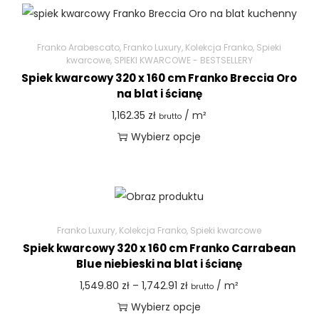
Franko Arabescato
,
Franko Luxury
,
Kolekcja Franko
,
Spieki
kwarcowe
,
SPIEKI KWARCOWE - BESTSELLERY
Spiek kwarcowy 320 x 160 cm Franko Breccia Oro
na blat i ścianę
1,162.35
zł
/ m²
brutto
Wybierz opcje
Franko Luxury
,
Kolekcja Franko
,
Spieki kwarcowe
Spiek kwarcowy 320 x 160 cm Franko Carrabean
Blue niebieski na blat i ścianę
1,549.80
zł
–
1,742.91
zł
/ m²
brutto
Wybierz opcje