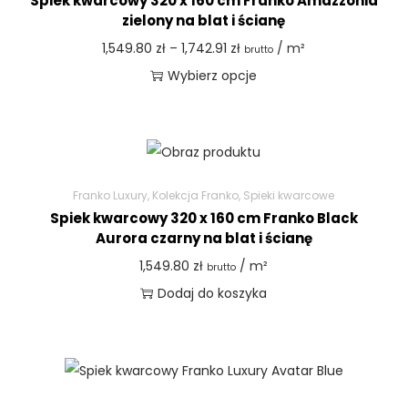
Spiek kwarcowy 320 x 160 cm Franko Amazzonia
zielony na blat i ścianę
1,549.80
zł
–
1,742.91
zł
/ m²
brutto
Wybierz opcje
Franko Luxury
,
Kolekcja Franko
,
Spieki kwarcowe
Spiek kwarcowy 320 x 160 cm Franko Black
Aurora czarny na blat i ścianę
1,549.80
zł
/ m²
brutto
Dodaj do koszyka