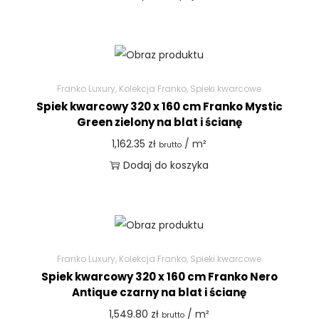
Franko Luxury
,
Kolekcja Franko
,
Spieki kwarcowe
Spiek kwarcowy 320 x 160 cm Franko Mystic
Green zielony na blat i ścianę
1,162.35
zł
/ m²
brutto
Dodaj do koszyka
Franko Luxury
,
Kolekcja Franko
,
Spieki kwarcowe
Spiek kwarcowy 320 x 160 cm Franko Nero
Antique czarny na blat i ścianę
1,549.80
zł
/ m²
brutto