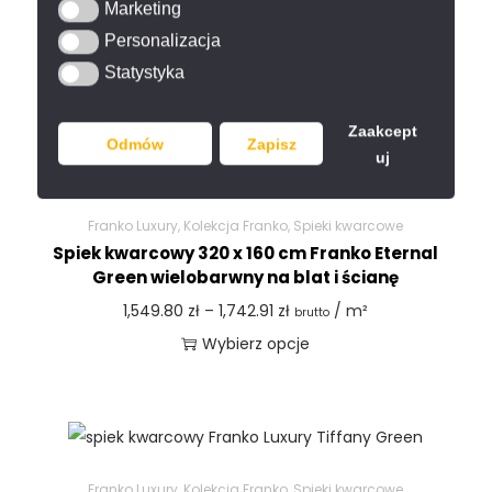
Marketing
Marketing
Onyx zielony na blat i ścianę
Personalizacja
Personalizacja
1,162.35
zł
/ m²
brutto
Statystyka
Statystyka
Dodaj do koszyka
Zaakcept
Odmów
Zapisz
uj
Franko Luxury
,
Kolekcja Franko
,
Spieki kwarcowe
Spiek kwarcowy 320 x 160 cm Franko Eternal
Green wielobarwny na blat i ścianę
1,549.80
zł
–
1,742.91
zł
/ m²
brutto
Wybierz opcje
Franko Luxury
,
Kolekcja Franko
,
Spieki kwarcowe