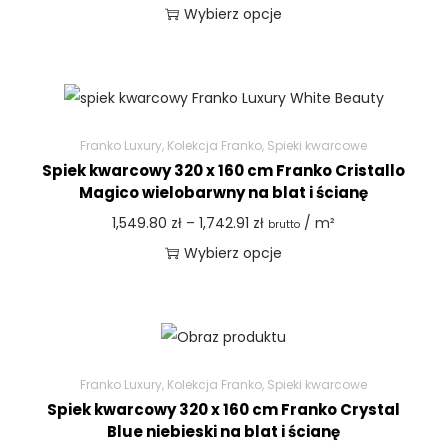
Wybierz opcje
Franko Luxury
,
Kolekcja Franko
,
Spieki kwarcowe
Spiek kwarcowy 320 x 160 cm Franko Cristallo
Magico wielobarwny na blat i ścianę
1,549.80
zł
–
1,742.91
zł
/ m²
brutto
Wybierz opcje
Franko Luxury
,
Kolekcja Franko
,
Spieki kwarcowe
Spiek kwarcowy 320 x 160 cm Franko Crystal
Blue niebieski na blat i ścianę