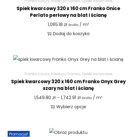
Franko Luxury
,
Kolekcja Franko
,
Spieki kwarcowe
Spiek kwarcowy 320 x 160 cm Franko Onice
Perlato perłowy na blat i ścianę
1,065.18
zł
/ m²
brutto
Dodaj do koszyka
Franko Luxury
,
Kolekcja Franko
,
Spieki kwarcowe
Spiek kwarcowy 320 x 160 cm Franko Onyx Grey
szary na blat i ścianę
1,549.80
zł
–
1,742.91
zł
/ m²
brutto
Wybierz opcje
Promocja!