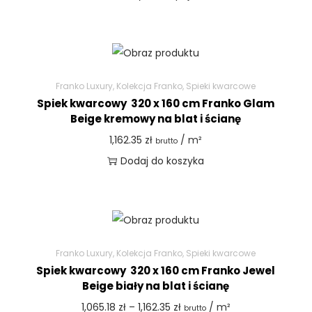
Franko Luxury
,
Kolekcja Franko
,
Spieki kwarcowe
Spiek kwarcowy 320 x 160 cm Franko Glam
Beige kremowy na blat i ścianę
1,162.35
zł
/ m²
brutto
Dodaj do koszyka
Franko Luxury
,
Kolekcja Franko
,
Spieki kwarcowe
Spiek kwarcowy 320 x 160 cm Franko Jewel
Beige biały na blat i ścianę
1,065.18
zł
–
1,162.35
zł
/ m²
brutto