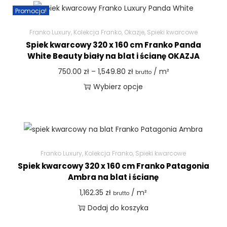
Promocja!
Franko Luxury
,
Kolekcja Franko
,
Okazje
,
Spieki kwarcowe
Spiek kwarcowy 320 x 160 cm Franko Panda
White Beauty biały na blat i ścianę OKAZJA
750.00
zł
–
1,549.80
zł
/ m²
brutto
Wybierz opcje
Franko Luxury
,
Kolekcja Franko
,
Spieki kwarcowe
Spiek kwarcowy 320 x 160 cm Franko Patagonia
Ambra na blat i ścianę
1,162.35
zł
/ m²
brutto
Dodaj do koszyka