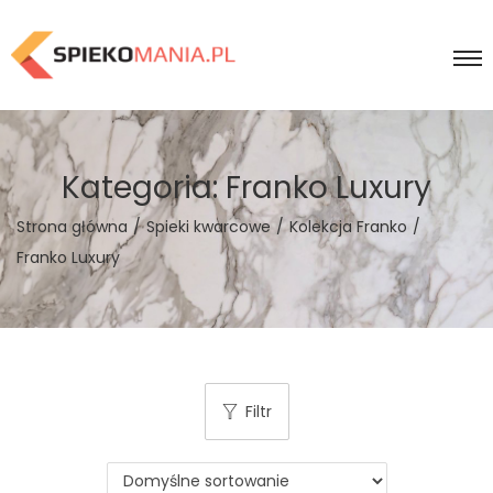
Kategoria:
Franko Luxury
Strona główna
/
Spieki kwarcowe
/
Kolekcja Franko
/
Franko Luxury
Filtr