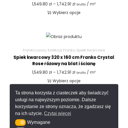
1,549.80
zł
–
1,742.91
zł
/ m²
brutto
Wybierz opcje
Franko Luxury
,
Kolekcja Franko
,
Spieki kwarcowe
Spiek kwarcowy 320 x 160 cm Franko Crystal
Rose różowy na blat i ścianę
1,549.80
zł
–
1,742.91
zł
/ m²
brutto
Wybierz opcje
Ta strona korzysta z ciasteczek aby świadczyć
usługi na najwyższym poziomie. Dalsze
korzystanie ze strony oznacza, że zgadzasz się
na ich użycie.
Czytaj więcej
Franko Luxury
,
Kolekcja Franko
,
Spieki kwarcowe
Wymagane
Wymagane
Spiek kwarcowy 320 x 160 cm Franko Emerald