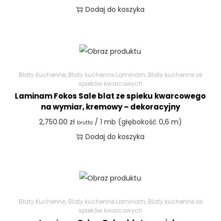
Dodaj do koszyka
Blaty Kuchenne
,
Blaty kuchenne Laminam
,
Blaty kuchenne ze
spieków kwarcowych
Laminam Fokos Sale blat ze spieku kwarcowego
na wymiar, kremowy – dekoracyjny
2,750.00
zł
/ 1 mb (głębokość 0,6 m)
brutto
Dodaj do koszyka
Blaty Kuchenne
,
Blaty kuchenne Laminam
,
Blaty kuchenne ze
spieków kwarcowych