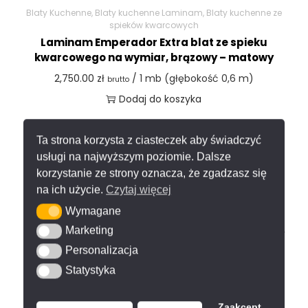
Blaty Kuchenne
,
Blaty kuchenne Laminam
,
Blaty kuchenne ze
spieków kwarcowych
Laminam Emperador Extra blat ze spieku
kwarcowego na wymiar, brązowy – matowy
2,750.00
zł
/ 1 mb (głębokość 0,6 m)
brutto
Dodaj do koszyka
Ta strona korzysta z ciasteczek aby świadczyć
usługi na najwyższym poziomie. Dalsze
korzystanie ze strony oznacza, że zgadzasz się
Blaty Kuchenne
,
Blaty kuchenne Laminam
,
Blaty kuchenne ze
na ich użycie.
Czytaj więcej
spieków kwarcowych
Wymagane
Wymagane
Laminam Fluido Solido Blu blat ze spieku
Marketing
Marketing
kwarcowego na wymiar, niebieski – polerowany
Personalizacja
Personalizacja
2,750.00
zł
/ 1 mb (głębokość 0,6 m)
brutto
Statystyka
Statystyka
Dodaj do koszyka
Zaakcept