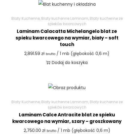
Blaty Kuchenne
,
Blaty kuchenne Laminam
,
Blaty kuchenne ze
spieków kwarcowych
Laminam Calacatta Michelangelo blat ze
spieku kwarcowego na wymiar, biały – soft
touch
2,891.59
zł
/ 1 mb (głębokość 0,6 m)
brutto
Dodaj do koszyka
Blaty Kuchenne
,
Blaty kuchenne Laminam
,
Blaty kuchenne ze
spieków kwarcowych
Laminam Calce Antracite blat ze spieku
kwarcowego na wymiar, szary – groszkowany
2,750.00
zł
/ 1 mb (głębokość 0,6 m)
brutto