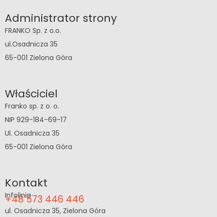
Administrator strony
FRANKO Sp. z o.o.
ul.Osadnicza 35
65-001 Zielona Góra
Właściciel
Franko sp. z o. o.
NIP 929-184-69-17
Ul. Osadnicza 35
65-001 Zielona Góra
Kontakt
Infolinia
+48 573 446 446
ul. Osadnicza 35, Zielona Góra