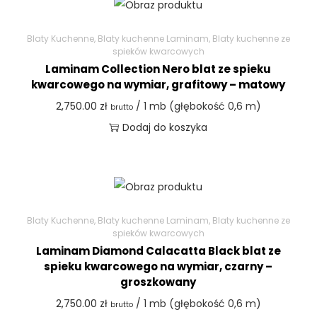
Blaty Kuchenne
,
Blaty kuchenne Laminam
,
Blaty kuchenne ze
spieków kwarcowych
Laminam Collection Nero blat ze spieku
kwarcowego na wymiar, grafitowy – matowy
2,750.00
zł
/ 1 mb (głębokość 0,6 m)
brutto
Dodaj do koszyka
Blaty Kuchenne
,
Blaty kuchenne Laminam
,
Blaty kuchenne ze
spieków kwarcowych
Laminam Diamond Calacatta Black blat ze
spieku kwarcowego na wymiar, czarny –
groszkowany
2,750.00
zł
/ 1 mb (głębokość 0,6 m)
brutto