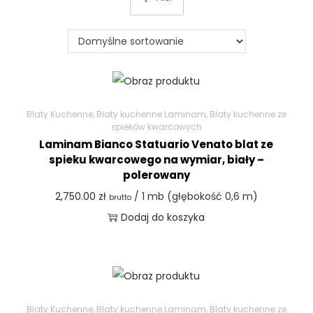
Blaty Kuchenne
,
Blaty kuchenne Laminam
,
Blaty kuchenne ze
spieków kwarcowych
Laminam Bianco Statuario Venato blat ze
spieku kwarcowego na wymiar, biały –
polerowany
2,750.00
zł
/ 1 mb (głębokość 0,6 m)
brutto
Dodaj do koszyka
Blaty Kuchenne
,
Blaty kuchenne Laminam
,
Blaty kuchenne ze