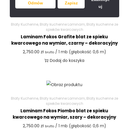
Odmów
Zapisz
uj
Blaty Kuchenne
,
Blaty kuchenne Laminam
,
Blaty kuchenne ze
spieków kwarcowych
Laminam Fokos Grafite blat ze spieku
kwarcowego na wymiar, czarny – dekoracyjny
2,750.00
zł
/ 1 mb (głębokość 0,6 m)
brutto
Dodaj do koszyka
Blaty Kuchenne
,
Blaty kuchenne Laminam
,
Blaty kuchenne ze
spieków kwarcowych
Laminam Fokos Piombo blat ze spieku
kwarcowego na wymiar, szary – dekoracyjny
2,750.00
zł
/ 1 mb (głębokość 0,6 m)
brutto