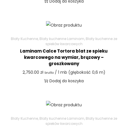
Dodaj do koszyka
Blaty Kuchenne
,
Blaty kuchenne Laminam
,
Blaty kuchenne ze
spieków kwarcowych
Laminam Calce Tortora blat ze spieku
kwarcowego na wymiar, brązowy –
groszkowany
2,750.00
zł
/ 1 mb (głębokość 0,6 m)
brutto
Dodaj do koszyka
Blaty Kuchenne
,
Blaty kuchenne Laminam
,
Blaty kuchenne ze
spieków kwarcowych