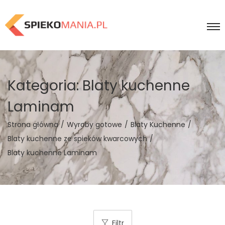
Kategoria:
Blaty kuchenne
Laminam
Strona główna
/
Wyroby gotowe
/
Blaty Kuchenne
/
Blaty kuchenne ze spieków kwarcowych
/
Blaty kuchenne Laminam
Filtr