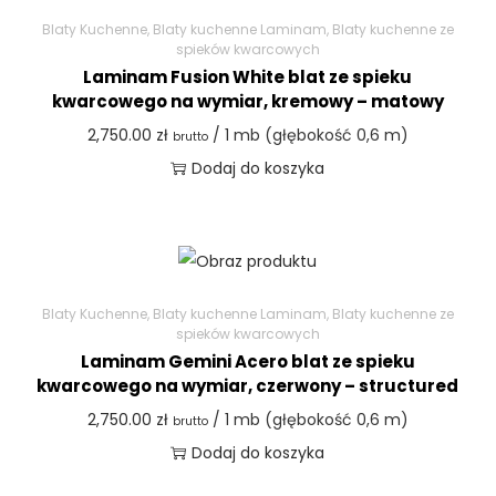
Blaty Kuchenne
,
Blaty kuchenne Laminam
,
Blaty kuchenne ze
spieków kwarcowych
Laminam Fusion White blat ze spieku
kwarcowego na wymiar, kremowy – matowy
2,750.00
zł
/ 1 mb (głębokość 0,6 m)
brutto
Dodaj do koszyka
Blaty Kuchenne
,
Blaty kuchenne Laminam
,
Blaty kuchenne ze
spieków kwarcowych
Laminam Gemini Acero blat ze spieku
kwarcowego na wymiar, czerwony – structured
2,750.00
zł
/ 1 mb (głębokość 0,6 m)
brutto
Dodaj do koszyka