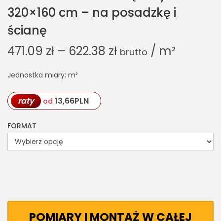
320×160 cm – na posadzkę i
ścianę
471.09
zł
–
622.38
zł
/ m²
brutto
Jednostka miary: m²
raty
13,66
PLN
od
FORMAT
POMIARY I MONTAŻ W CAŁEJ