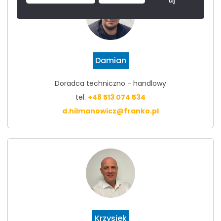
Damian
Doradca techniczno - handlowy
tel.
+48 513 074 534
d.hilmanowicz@franko.pl
Krzysiek