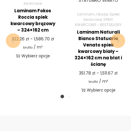
kwarcowe
Laminam Fokos
Laminam
,
Okazje
,
Spieki
Roccia spiek
kwarcowe
,
SPIEKI
kwarcowy brązowy
KWARCOWE - BESTSELLERY
– 324×162 cm
Laminam Naturali
Bianco Statuario
322.26
zł
–
1,586.70
zł
Venato spiek
/ m²
brutto
kwarcowy biały –
Wybierz opcje
324×162 cm na blat i
ścianę
351.78
zł
–
1,511.67
zł
/ m²
brutto
Wybierz opcje