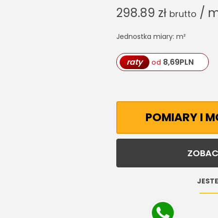
298.89
zł
/ m
brutto
Jednostka miary: m²
raty
8,69
PLN
od
POMIARY I 
ZOBAC
JESTE