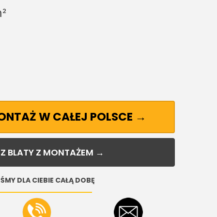
²
MONTAŻ W CAŁEJ POLSCE →
Z BLATY Z MONTAŻEM →
ŚMY DLA CIEBIE CAŁĄ DOBĘ