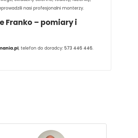
rowadzili nasi profesjonalni monterzy.
e Franko – pomiary i
ania.pl
, telefon do doradcy:
573 446 446
.