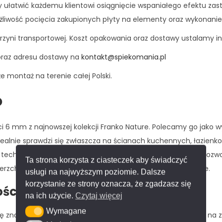
by ułatwić każdemu klientowi osiągnięcie wspaniałego efektu zas
ość pocięcia zakupionych płyty na elementy oraz wykonanie gie
zyni transportowej. Koszt opakowania oraz dostawy ustalamy in
oraz adresu dostawy na
kontakt@spiekomania.pl
 montaż na terenie całej Polski.
o
i 6 mm z najnowszej kolekcji Franko Nature. Polecamy go jako wys
idealnie sprawdzi się zwłaszcza na ścianach kuchennych, łazienk
chnologia obróbki w temperaturze ponad 1200 stopni C pozwoli
Ta strona korzysta z ciasteczek aby świadczyć
wierzchni zapewniają wyjątkowe wrażenia dotykowe i wizualne.
usługi na najwyższym poziomie. Dalsze
korzystanie ze strony oznacza, że zgadzasz się
ości
na ich użycie.
Czytaj więcej
Wymagane
Wymagane
ę znakomitą odpornością na plamy. Jest niezwykle odporny na z