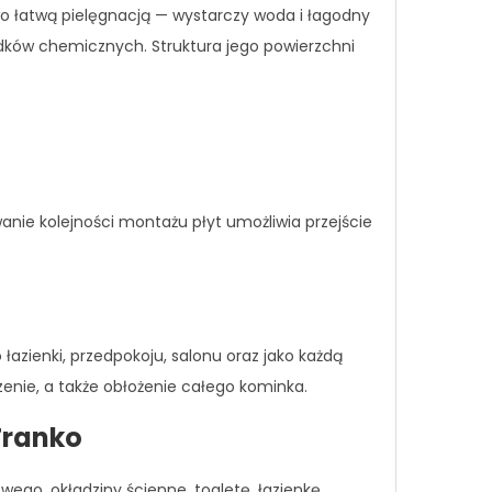
wo łatwą pielęgnacją — wystarczy woda i łagodny
odków chemicznych. Struktura jego powierzchni
anie kolejności montażu płyt umożliwia przejście
azienki, przedpokoju, salonu oraz jako każdą
zenie, a także obłożenie całego kominka.
Franko
go, okładziny ścienne, toaletę, łazienkę,