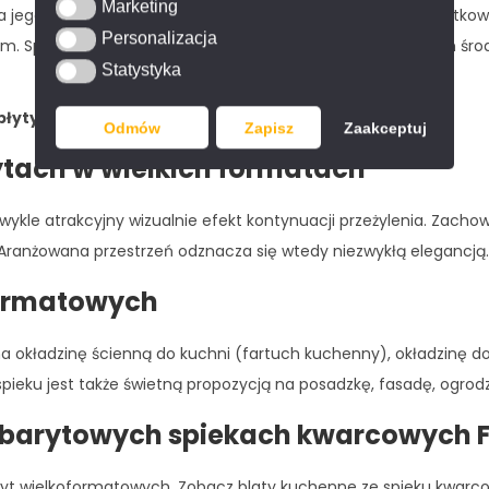
Marketing
Marketing
jego odcień nie blednie. Spiek Orion Grey
wyróżnia się wyjątko
Personalizacja
Personalizacja
m. Spiek kwarcowy jest również odporny na działanie silnych śr
Statystyka
Statystyka
płyty:
120x280cm.
Odmów
Zapisz
Zaakceptuj
łytach w wielkich formatach
wykle atrakcyjny wizualnie efekt kontynuacji przeżylenia. Zachow
Aranżowana przestrzeń odznacza się wtedy niezwykłą elegancją.
formatowych
okładzinę ścienną do kuchni (fartuch kuchenny), okładzinę do ł
pieku jest także świetną propozycją na posadzkę, fasadę, ogrod
barytowych spiekach kwarcowych 
t wielkoformatowych. Zobacz blaty kuchenne ze spieku kwarcowe