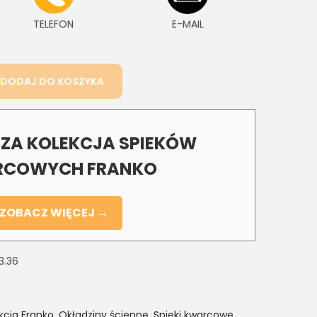
TELEFON
E-MAIL
DODAJ DO KOSZYKA
A KOLEKCJA SPIEKÓW
COWYCH FRANKO
ZOBACZ WIĘCEJ →
3.36
kcja Franko
,
Okładziny ścienne
,
Spieki kwarcowe