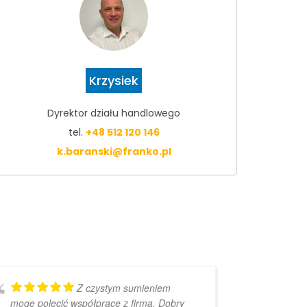
Krzysiek
Dyrektor działu handlowego
tel.
+48 512 120 146
k.baranski@franko.pl
Z czystym sumieniem
mogę polecić współpracę z firmą. Dobry
bardzo 