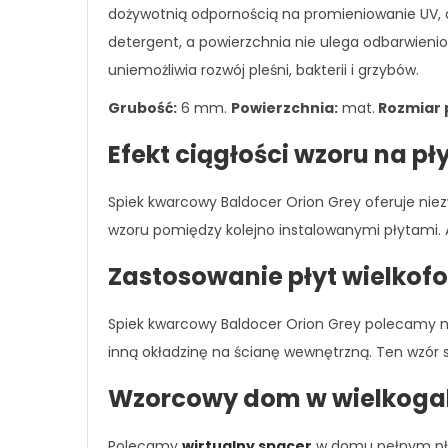
dożywotnią odpornością na promieniowanie UV, a 
detergent, a powierzchnia nie ulega odbarwienio
uniemożliwia rozwój pleśni, bakterii i grzybów.
Grubość:
6 mm.
Powierzchnia:
mat.
Rozmiar 
Efekt ciągłości wzoru na p
Spiek kwarcowy Baldocer Orion Grey oferuje niez
wzoru pomiędzy kolejno instalowanymi płytami. 
Zastosowanie płyt wielko
Spiek kwarcowy Baldocer Orion Grey polecamy na 
inną okładzinę na ścianę wewnętrzną. Ten wzór s
Wzorcowy dom w wielkoga
Polecamy
wirtualny spacer
w domu pełnym pły