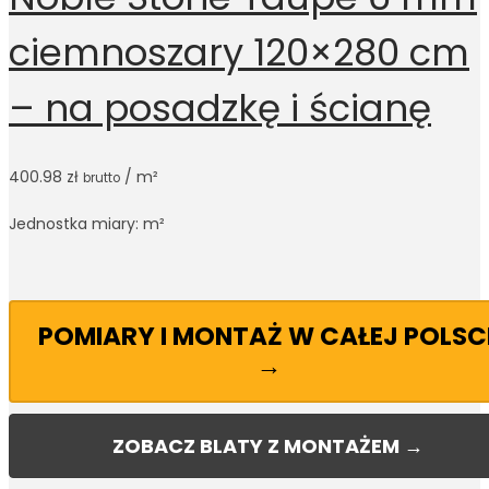
ciemnoszary 120×280 cm
– na posadzkę i ścianę
400.98
zł
/ m²
brutto
Jednostka miary: m²
POMIARY I MONTAŻ W CAŁEJ POLSC
→
ZOBACZ BLATY Z MONTAŻEM →