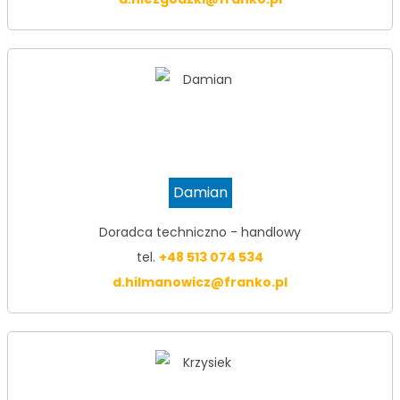
Damian
Doradca techniczno - handlowy
tel.
+48 513 074 534
d.hilmanowicz@franko.pl