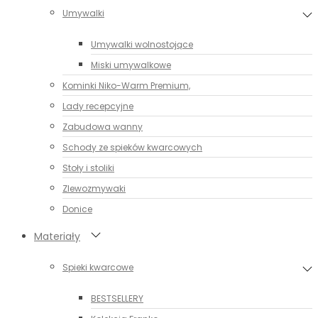
Umywalki
Umywalki wolnostojące
Miski umywalkowe
Kominki Niko-Warm Premium,
Lady recepcyjne
Zabudowa wanny
Schody ze spieków kwarcowych
Stoły i stoliki
Zlewozmywaki
Donice
Materiały
Spieki kwarcowe
BESTSELLERY