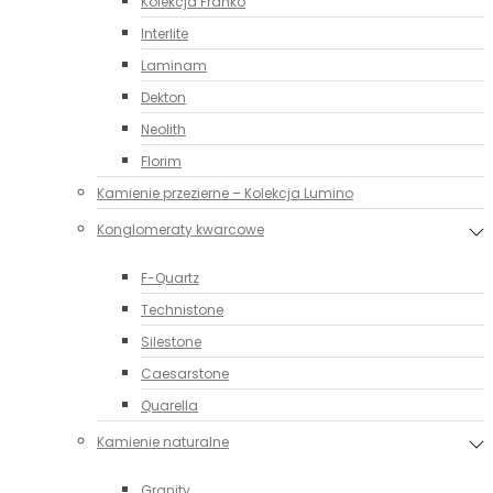
Kolekcja Franko
Interlite
Laminam
Dekton
Neolith
Florim
Kamienie przezierne – Kolekcja Lumino
Konglomeraty kwarcowe
F-Quartz
Technistone
Silestone
Caesarstone
Quarella
Kamienie naturalne
Granity