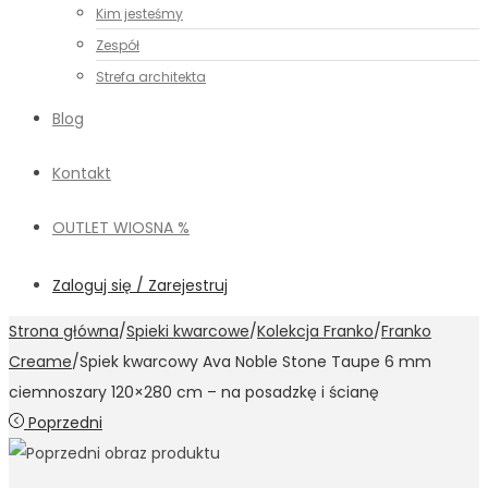
Kim jesteśmy
Zespół
Strefa architekta
Blog
Kontakt
OUTLET WIOSNA %
Zaloguj się / Zarejestruj
Strona główna
/
Spieki kwarcowe
/
Kolekcja Franko
/
Franko
Creame
/
Spiek kwarcowy Ava Noble Stone Taupe 6 mm
ciemnoszary 120×280 cm – na posadzkę i ścianę
Poprzedni