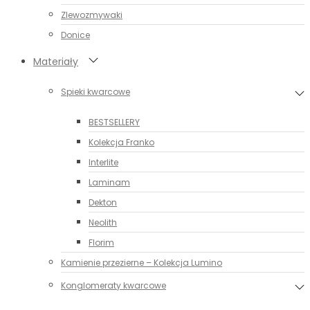
Zlewozmywaki
Donice
Materiały
Spieki kwarcowe
BESTSELLERY
Kolekcja Franko
Interlite
Laminam
Dekton
Neolith
Florim
Kamienie przezierne – Kolekcja Lumino
Konglomeraty kwarcowe