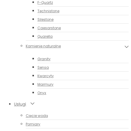
F-Quartz
Technistone
Silestone
Caesarstone
Quarella
Kamienie naturalne
Granity
Sensa
Kwarcyty
Marmury
Onyx
Usługi
Cięcie wodą
Pomiary