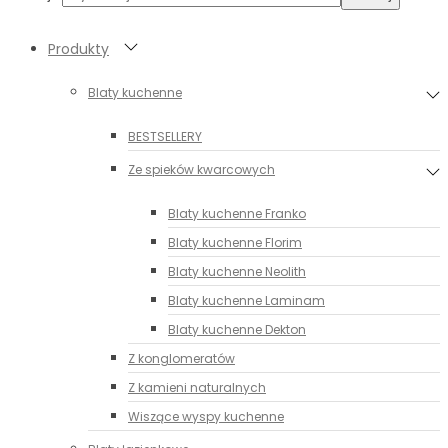
Produkty
Blaty kuchenne
BESTSELLERY
Ze spieków kwarcowych
Blaty kuchenne Franko
Blaty kuchenne Florim
Blaty kuchenne Neolith
Blaty kuchenne Laminam
Blaty kuchenne Dekton
Z konglomeratów
Z kamieni naturalnych
Wiszące wyspy kuchenne