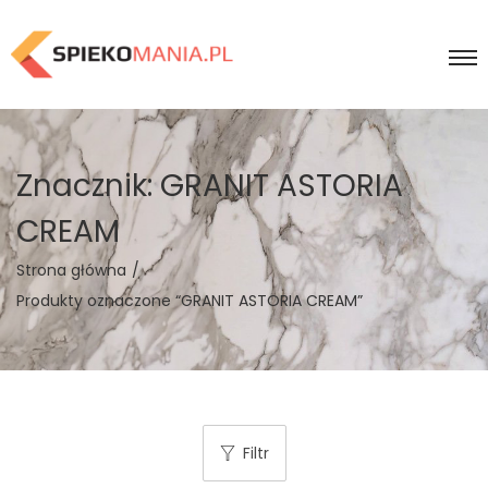
Znacznik:
GRANIT ASTORIA
CREAM
Strona główna
/
Produkty oznaczone “GRANIT ASTORIA CREAM”
Filtr