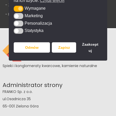
na ich użycie.
Czytaj więcej
- Zwroty
Wymagane
Wymagane
- Dostawa
Marketing
Marketing
Personalizacja
Personalizacja
Statystyka
Statystyka
Zaakcept
Odmów
Zapisz
uj
Spieki i konglomeraty kwarcowe, kamienie naturalne
Administrator strony
FRANKO Sp. z o.o.
ul.Osadnicza 35
65-001 Zielona Góra