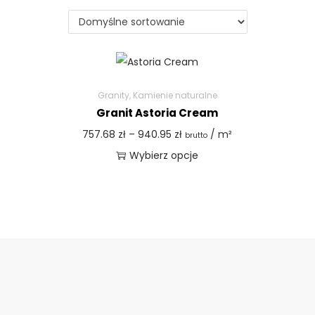
Granity
,
Kamienie naturalne
Granit Astoria Cream
757.68
zł
–
940.95
zł
/ m²
brutto
Wybierz opcje