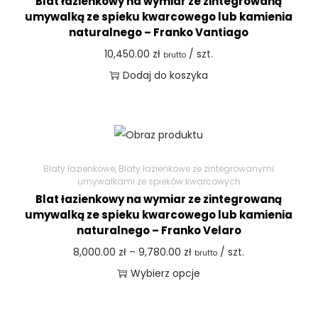
Blat łazienkowy na wymiar ze zintegrowaną
umywalką ze spieku kwarcowego lub kamienia
naturalnego – Franko Vantiago
10,450.00
zł
/ szt.
brutto
Dodaj do koszyka
Blaty łazienkowe
,
Blaty łazienkowe ze zintegrowanymi
umywalkami ze spieków kwarcowych
Blat łazienkowy na wymiar ze zintegrowaną
umywalką ze spieku kwarcowego lub kamienia
naturalnego – Franko Velaro
8,000.00
zł
–
9,780.00
zł
/ szt.
brutto
Wybierz opcje