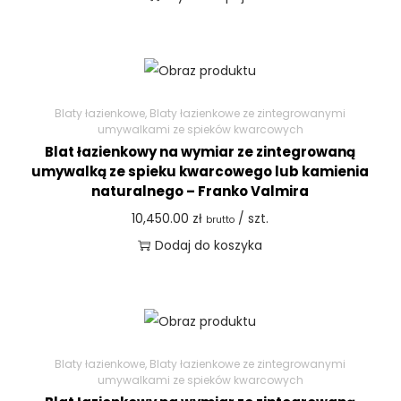
Blaty łazienkowe
,
Blaty łazienkowe ze zintegrowanymi
umywalkami ze spieków kwarcowych
Blat łazienkowy na wymiar ze zintegrowaną
umywalką ze spieku kwarcowego lub kamienia
naturalnego – Franko Valmira
10,450.00
zł
/ szt.
brutto
Dodaj do koszyka
Blaty łazienkowe
,
Blaty łazienkowe ze zintegrowanymi
umywalkami ze spieków kwarcowych