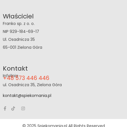
Właściciel
Franko sp. z o. o.
NIP 929-184-69-17
Ul. Osadnicza 35
65-001 Zielona Góra
Kontakt
Infolinia
+48 573 446 446
ul. Osadnicza 35, Zielona Góra
kontakt@spiekomania.pl
© 2025 Spiekomania.pl All Rights Reserved