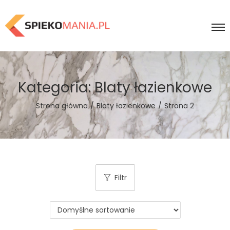
Kategoria:
Blaty łazienkowe
Strona główna
/
Blaty łazienkowe
/
Strona 2
Filtr