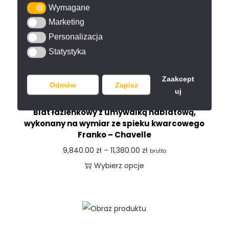
Franko – Ceralis
Wymagane
Wymagane
8,000.00
zł
–
9,530.00
zł
brutto
Marketing
Marketing
Wybierz opcje
Personalizacja
Personalizacja
Statystyka
Statystyka
Zaakcept
Odmów
Zapisz
uj
Blat z umywalką nablatową
Blat łazienkowy z umywalką nablatową,
wykonany na wymiar ze spieku kwarcowego
Franko – Chavelle
9,840.00
zł
–
11,380.00
zł
brutto
Wybierz opcje