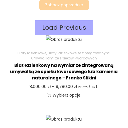
Zobacz poprzednie
Load Previous
Blaty łazienkowe
,
Blaty łazienkowe ze zintegrowanymi
umywalkami ze spieków kwarcowych
Blat łazienkowy na wymiar ze zintegrowaną
umywalką ze spieku kwarcowego lub kamienia
naturalnego – Franko Slikini
8,000.00
zł
–
9,780.00
zł
/ szt.
brutto
Wybierz opcje