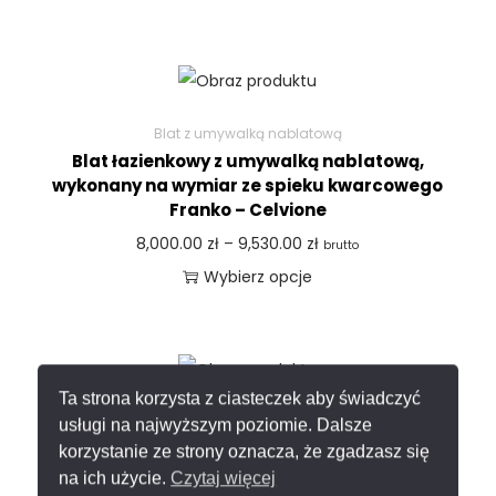
Blat z umywalką nablatową
Blat łazienkowy z umywalką nablatową,
wykonany na wymiar ze spieku kwarcowego
Franko – Celvione
8,000.00
zł
–
9,530.00
zł
brutto
Wybierz opcje
Ta strona korzysta z ciasteczek aby świadczyć
Blat z umywalką nablatową
usługi na najwyższym poziomie. Dalsze
Blat łazienkowy z umywalką nablatową,
korzystanie ze strony oznacza, że zgadzasz się
wykonany na wymiar ze spieku kwarcowego
na ich użycie.
Czytaj więcej