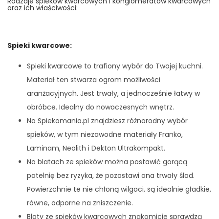
Rodzaje spieków kwarcowych i konglomeratów kwarcowych
oraz ich właściwości:
Spieki kwarcowe
:
Spieki kwarcowe to trafiony wybór do Twojej kuchni.
Materiał ten stwarza ogrom możliwości
aranżacyjnych. Jest trwały, a jednocześnie łatwy w
obróbce. Idealny do nowoczesnych wnętrz.
Na Spiekomania.pl znajdziesz różnorodny wybór
spieków, w tym niezawodne materiały Franko,
Laminam, Neolith i Dekton Ultrakompakt.
Na blatach ze spieków można postawić gorącą
patelnię bez ryzyka, że pozostawi ona trwały ślad.
Powierzchnie te nie chłoną wilgoci, są idealnie gładkie,
równe, odporne na zniszczenie.
Blaty ze spieków kwarcowych znakomicie sprawdzą