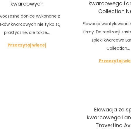
kwarcowego L
kwarcowych
Collection N
woczesne donice wykonane z
Elewacja wentylowana n
ieków kwarcowych nie tylko są
firmy. Do realizacji za
praktyczne, ale także…
spieki kwarcowe L
Przeczytaj więcej
Collection…
Przeczytaj wię
Elewacja ze s
kwarcowego La
Travertino Av