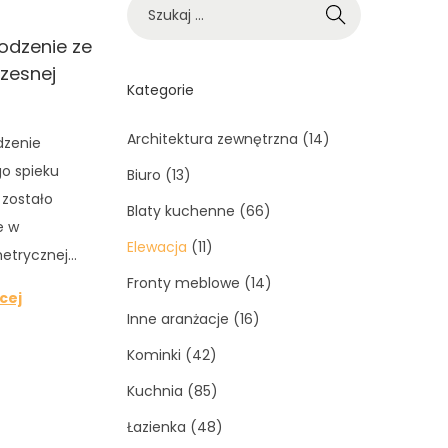
odzenie ze
zesnej
Kategorie
Architektura zewnętrzna
(14)
dzenie
o spieku
Biuro
(13)
zostało
Blaty kuchenne
(66)
e w
Elewacja
(11)
metrycznej…
Fronty meblowe
(14)
cej
Inne aranżacje
(16)
Kominki
(42)
Kuchnia
(85)
Łazienka
(48)