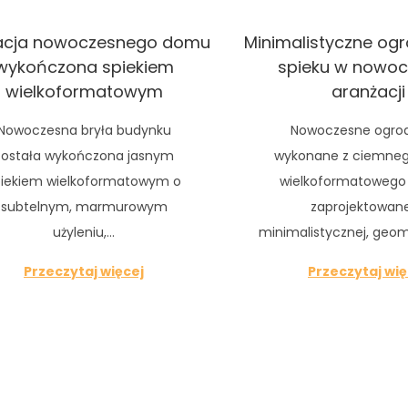
acja nowoczesnego domu
Minimalistyczne ogr
wykończona spiekiem
spieku w nowoc
wielkoformatowym
aranżacji
Nowoczesna bryła budynku
Nowoczesne ogro
została wykończona jasnym
wykonane z ciemneg
piekiem wielkoformatowym o
wielkoformatowego 
subtelnym, marmurowym
zaprojektowan
użyleniu,…
minimalistycznej, geo
Przeczytaj więcej
Przeczytaj wię