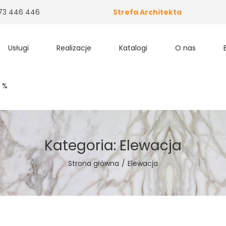
 573 446 446
Strefa Architekta
Usługi
Realizacje
Katalogi
O nas
 %
Kategoria:
Elewacja
Strona główna
/
Elewacja