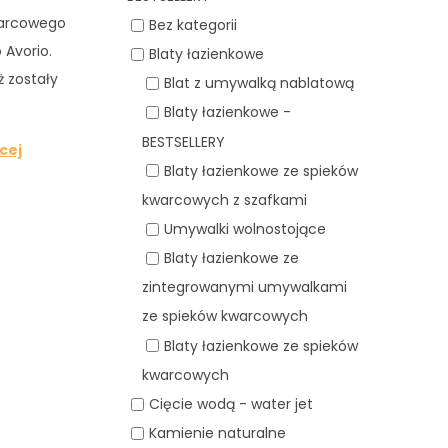
warcowego
Bez kategorii
 Avorio.
Blaty łazienkowe
 zostały
Blat z umywalką nablatową
Blaty łazienkowe -
BESTSELLERY
cej
Blaty łazienkowe ze spieków
kwarcowych z szafkami
Umywalki wolnostojące
Blaty łazienkowe ze
zintegrowanymi umywalkami
ze spieków kwarcowych
Blaty łazienkowe ze spieków
kwarcowych
Cięcie wodą - water jet
Kamienie naturalne