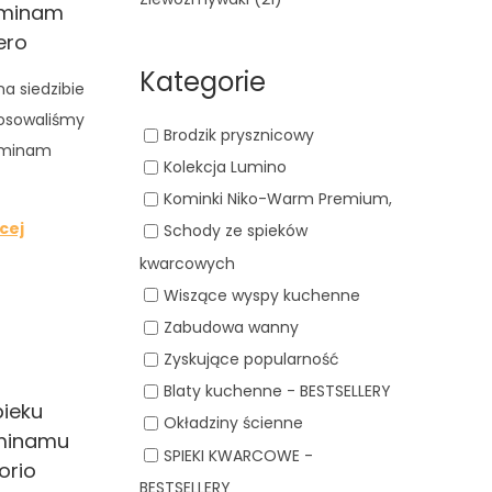
aminam
ero
Kategorie
a siedzibie
stosowaliśmy
Brodzik prysznicowy
aminam
Kolekcja Lumino
Kominki Niko-Warm Premium,
cej
Schody ze spieków
kwarcowych
Wiszące wyspy kuchenne
Zabudowa wanny
Zyskujące popularność
Blaty kuchenne - BESTSELLERY
pieku
Okładziny ścienne
minamu
SPIEKI KWARCOWE -
orio
BESTSELLERY