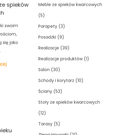
ze spieków
Meble ze spieków kwarcowych
ch
(5)
ęki swoim
Parapety
(3)
ościom,
Posadzki
(9)
 się jako
Realizacje
(39)
…
Realizacje produktów
(1)
cej
Salon
(30)
Schody i korytarz
(10)
Ściany
(53)
Stoły ze spieków kwarcowych
(12)
Tarasy
(5)
pieku
Zlewozmywaki
(21)