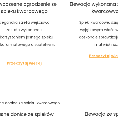
woczesne ogrodzenie ze
Elewacja wykonana 
spieku kwarcowego
kwarcowy
Elegancka strefa wejściowa
Spieki kwarcowe, dzi
została wykonana z
wyjątkowym właściw
korzystaniem jasnego spieku
doskonale sprawdzają
lkoformatowego o subtelnym,
materiał na
…
Przeczytaj wię
Przeczytaj więcej
Elewacja ze s
sne donice ze spieków