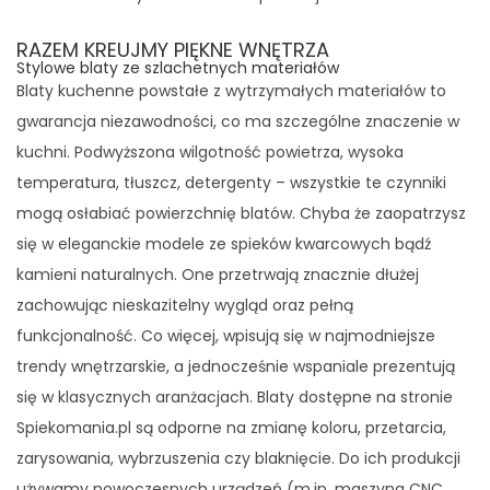
RAZEM KREUJMY PIĘKNE WNĘTRZA
Stylowe blaty ze szlachetnych materiałów
Blaty kuchenne powstałe z wytrzymałych materiałów to
gwarancja niezawodności, co ma szczególne znaczenie w
kuchni. Podwyższona wilgotność powietrza, wysoka
temperatura, tłuszcz, detergenty – wszystkie te czynniki
mogą osłabiać powierzchnię blatów. Chyba że zaopatrzysz
się w eleganckie modele ze spieków kwarcowych bądź
kamieni naturalnych. One przetrwają znacznie dłużej
zachowując nieskazitelny wygląd oraz pełną
funkcjonalność. Co więcej, wpisują się w najmodniejsze
trendy wnętrzarskie, a jednocześnie wspaniale prezentują
się w klasycznych aranżacjach. Blaty dostępne na stronie
Spiekomania.pl są odporne na zmianę koloru, przetarcia,
zarysowania, wybrzuszenia czy blaknięcie. Do ich produkcji
używamy nowoczesnych urządzeń (m.in. maszyna CNC,