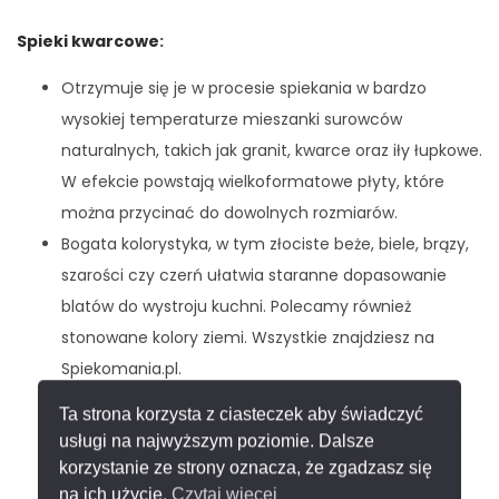
Spieki kwarcowe
:
Otrzymuje się je w procesie spiekania w bardzo
wysokiej temperaturze mieszanki surowców
naturalnych, takich jak granit, kwarce oraz iły łupkowe.
W efekcie powstają wielkoformatowe płyty, które
można przycinać do dowolnych rozmiarów.
Bogata kolorystyka, w tym złociste beże, biele, brązy,
szarości czy czerń ułatwia staranne dopasowanie
blatów do wystroju kuchni. Polecamy również
stonowane kolory ziemi. Wszystkie znajdziesz na
Spiekomania.pl.
Powierzchniom ze spieków kwarcowych niestraszne
Ta strona korzysta z ciasteczek aby świadczyć
ostrze noża, rozlane wino czerwone czy detergenty.
usługi na najwyższym poziomie. Dalsze
Blaty są odporne na bakterie, pleśń, wirusy oraz
korzystanie ze strony oznacza, że zgadzasz się
promieniowanie UV.
na ich użycie.
Czytaj więcej