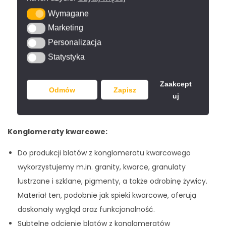
Na Spiekomania.pl znajdziesz wytrzymałe blaty
Wymagane
Wymagane
kuchenne ze spieków kwarcowych o powierzchni
Marketing
Marketing
matowej, polerowanej, teksturowanej, nakrapianej i
Personalizacja
Personalizacja
dekoracyjnej.
Statystyka
Statystyka
Najczęściej stosowana grubość blatów ze spieku
kwarcowego: 1,25 cm i 2 cm
Zaakcept
Odmów
Zapisz
uj
Konglomeraty kwarcowe:
Do produkcji blatów z konglomeratu kwarcowego
wykorzystujemy m.in. granity, kwarce, granulaty
lustrzane i szklane, pigmenty, a także odrobinę żywicy.
Materiał ten, podobnie jak spieki kwarcowe, oferują
doskonały wygląd oraz funkcjonalność.
Subtelne odcienie blatów z konglomeratów