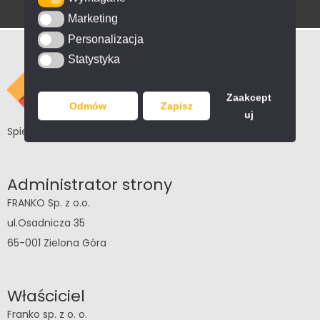
Marketing
Marketing
Personalizacja
Personalizacja
Statystyka
Statystyka
Zaakcept
Odmów
Zapisz
uj
Spieki i konglomeraty kwarcowe, kamienie naturalne
Administrator strony
FRANKO Sp. z o.o.
ul.Osadnicza 35
65-001 Zielona Góra
Właściciel
Franko sp. z o. o.