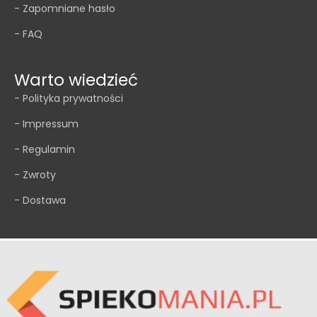
- Zapomniane hasło
g
- FAQ
i
o
Warto wiedzieć
W
y
- Polityka prywatności
s
- Impressum
p
- Regulamin
a
- Zwroty
k
u
- Dostawa
c
h
e
n
n
a