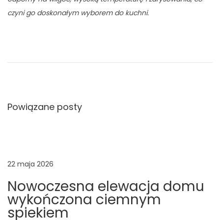
n
czyni go doskonałym wyborem do kuchni.
o
w
F
r
o
n
t
Powiązane posty
y
m
e
b
l
22 maja 2026
o
Nowoczesna elewacja domu
w
wykończona ciemnym
e
spiekiem
w