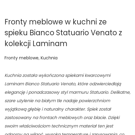
Fronty meblowe w kuchni ze
spieku Bianco Statuario Venato z
kolekcji Laminam
O
Fronty meblowe
,
Kuchnia
p
u
Kuchnia została wykończona spiekami kwarcowymi
b
Laminam Bianco Statuario Venato, które odzwierciedlają
l
elegancję i ponadczasowy styl marmuru Statuario. Delikatne,
i
szare użylenie na białym tle nadaje powierzchniom
k
wyjątkową głębię i naturalny charakter. Spiek został
o
zastosowany na frontach meblowych oraz blacie. Dzięki
w
swoim właściwościom technicznym materiał ten jest
a
odporny na wilgoć, wysoką temperaturę i zarysowania, co