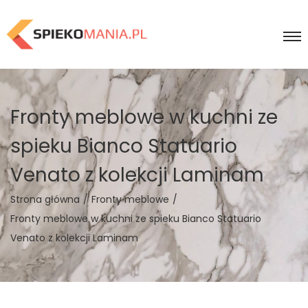
Fronty meblowe w kuchni ze
spieku Bianco Statuario
Venato z kolekcji Laminam
Strona główna
/
Fronty meblowe
/
Fronty meblowe w kuchni ze spieku Bianco Statuario
Venato z kolekcji Laminam