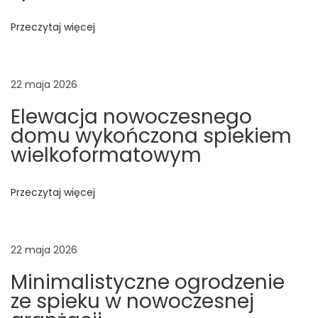
k
Przeczytaj więcej
u
c
h
22 maja 2026
n
Elewacja nowoczesnego
i
domu wykończona spiekiem
w
wielkoformatowym
y
k
Przeczytaj więcej
o
n
a
22 maja 2026
n
Minimalistyczne ogrodzenie
e
ze spieku w nowoczesnej
z
e