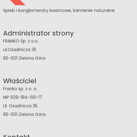
Spieki i konglomeraty kwarcowe, kamienie naturalne
i
f
Administrator strony
r
FRANKO Sp. z o.o.
o
ul.Osadnicza 35
n
65-001 Zielona Góra
t
y
m
Właściciel
e
Franko sp. z o. o.
b
NIP 929-184-69-17
l
Ul. Osadnicza 35
o
65-001 Zielona Góra
w
e
z