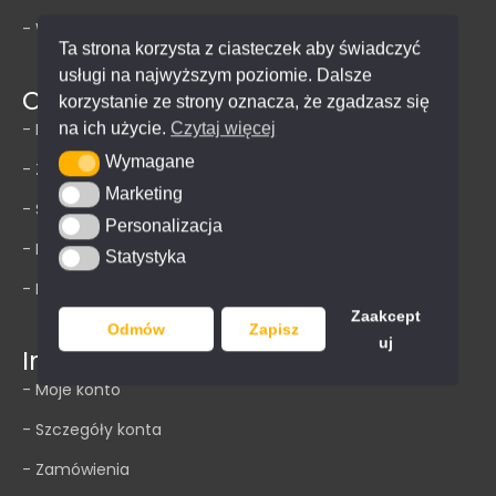
h
- Wyroby gotowe
Ta strona korzysta z ciasteczek aby świadczyć
L
usługi na najwyższym poziomie. Dalsze
a
O firmie
korzystanie ze strony oznacza, że zgadzasz się
m
na ich użycie.
Czytaj więcej
- Kim jesteśmy
i
Wymagane
Wymagane
- Zespół
n
Marketing
Marketing
- Strefa architekta
a
Personalizacja
Personalizacja
m
- Kontakt
Statystyka
Statystyka
C
- Do pobrania
a
Zaakcept
Odmów
Zapisz
l
uj
Informacje
c
- Moje konto
e
- Szczegóły konta
G
r
- Zamówienia
i