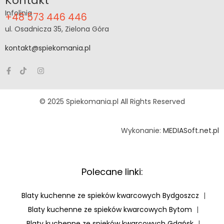
Kontakt
Infolinia
e
+48 573 446 446
s
ul. Osadnicza 35, Zielona Góra
p
kontakt@spiekomania.pl
i
e
k
u
© 2025 Spiekomania.pl All Rights Reserved
k
w
Wykonanie:
MEDIASoft.net.pl
a
r
c
Polecane linki:
o
w
Blaty kuchenne ze spieków kwarcowych Bydgoszcz
|
e
Blaty kuchenne ze spieków kwarcowych Bytom
|
g
Blaty kuchenne ze spieków kwarcowych Gdańsk
|