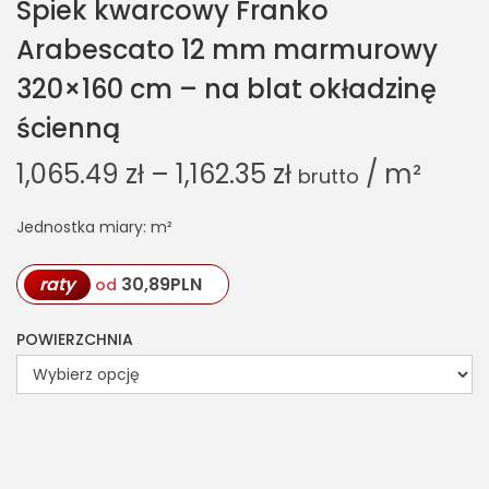
Spiek kwarcowy Franko
Arabescato 12 mm marmurowy
320×160 cm – na blat okładzinę
ścienną
1,065.49
zł
–
1,162.35
zł
/ m²
brutto
Jednostka miary: m²
raty
30,89
PLN
od
POWIERZCHNIA