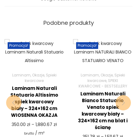
Podobne produkty
Promocja!
Promocja!
Laminam
,
Okazje
,
Spieki
Laminam
,
Okazje
,
Spieki
kwarcowe
kwarcowe
,
SPIEKI
KWARCOWE - BESTSELLERY
Laminam Naturali
Laminam Naturali
Statuario Altissimo
Bianco Statuario
spiek kwarcowy
Venato spiek
biały – 324×162 cm
kwarcowy biały –
WIOSENNA OKAZJA
324×162 cm na blat i
350.00
zł
–
1,880.67
zł
ścianę
/ m²
brutto
351.78
zł
–
1,511.67
zł