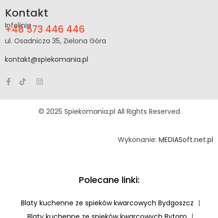
Kontakt
Infolinia
+48 573 446 446
ul. Osadnicza 35, Zielona Góra
kontakt@spiekomania.pl
© 2025 Spiekomania.pl All Rights Reserved
Wykonanie:
MEDIASoft.net.pl
Polecane linki:
Blaty kuchenne ze spieków kwarcowych Bydgoszcz
|
Blaty kuchenne ze spieków kwarcowych Bytom
|