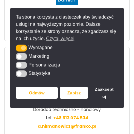
Doradca techniczno - handlowy
Ta strona korzysta z ciasteczek aby świadczyć
tel.
+48 500 429 691
usługi na najwyższym poziomie. Dalsze
d.niezgodzki@franko.pl
korzystanie ze strony oznacza, że zgadzasz się
na ich użycie.
Czytaj więcej
Wymagane
Wymagane
Marketing
Marketing
Personalizacja
Personalizacja
Statystyka
Statystyka
Zaakcept
Odmów
Zapisz
Damian
uj
Doradca techniczno - handlowy
tel.
+48 513 074 534
d.hilmanowicz@franko.pl