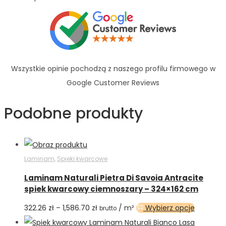
Wszystkie opinie pochodzą z naszego profilu firmowego w
Google Customer Reviews
Podobne produkty
Laminam
,
Spieki kwarcowe
Laminam Naturali Pietra Di Savoia Antracite
spiek kwarcowy ciemnoszary – 324×162 cm
322.26
zł
–
1,586.70
zł
/ m²
Wybierz opcje
brutto