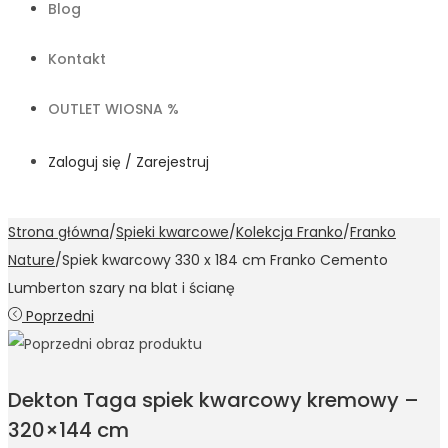
Blog
Kontakt
OUTLET WIOSNA %
Zaloguj się / Zarejestruj
Strona główna
/
Spieki kwarcowe
/
Kolekcja Franko
/
Franko
Nature
/
Spiek kwarcowy 330 x 184 cm Franko Cemento
Lumberton szary na blat i ścianę
Poprzedni
Dekton Taga spiek kwarcowy kremowy –
320×144 cm