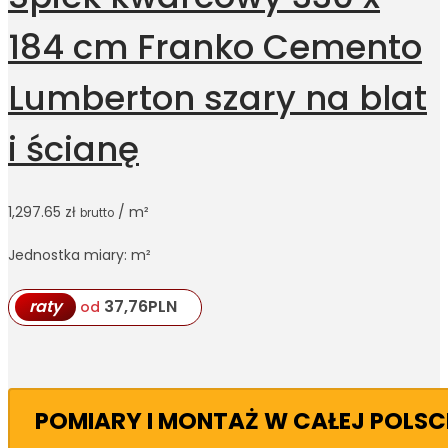
184 cm Franko Cemento
Lumberton szary na blat
i ścianę
1,297.65
zł
/ m²
brutto
Jednostka miary: m²
raty
37,76
PLN
od
POMIARY I MONTAŻ W CAŁEJ POLSC
→