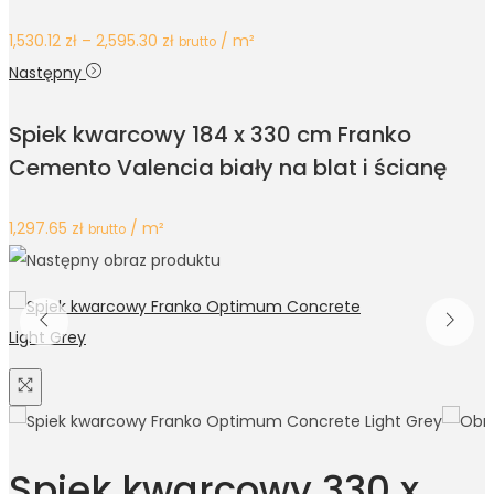
1,530.12
zł
–
2,595.30
zł
/ m²
brutto
Następny
Spiek kwarcowy 184 x 330 cm Franko
Cemento Valencia biały na blat i ścianę
1,297.65
zł
/ m²
brutto
Spiek kwarcowy 330 x