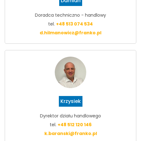
Damian
Doradca techniczno - handlowy
tel.
+48 513 074 534
d.hilmanowicz@franko.pl
Krzysiek
Dyrektor działu handlowego
tel.
+48 512 120 146
k.baranski@franko.pl