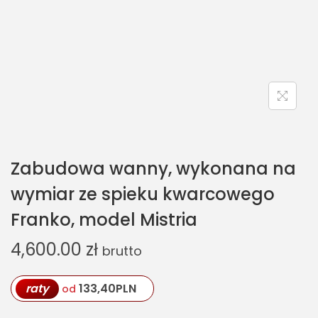
Zabudowa wanny, wykonana na
wymiar ze spieku kwarcowego
Franko, model Mistria
4,600.00
zł
brutto
raty
133,40
PLN
od