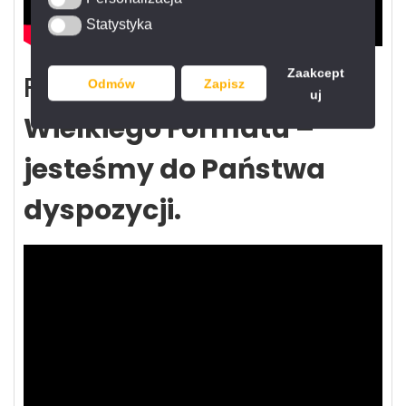
Statystyka
Statystyka
Zaakcept
FRANKO –
Ekspert
Odmów
Zapisz
uj
Wielkiego Formatu –
jesteśmy do Państwa
dyspozycji.