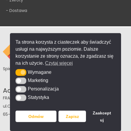
- Zwroty
- Dostawa
Ta strona korzysta z ciasteczek aby świadczyć
usługi na najwyższym poziomie. Dalsze
korzystanie ze strony oznacza, że zgadzasz się
na ich użycie.
Czytaj więcej
Spieki i konglomeraty kwarcowe, kamienie naturalne
Wymagane
Wymagane
Marketing
Marketing
Administrator strony
Personalizacja
Personalizacja
Statystyka
FRANKO Sp. z o.o.
Statystyka
ul.Osadnicza 35
Zaakcept
65-001 Zielona Góra
Odmów
Zapisz
uj