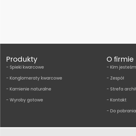
y
C
e
m
e
n
t
Produkty
O firmie
o
- Spieki kwarcowe
- Kim jesteś
L
- Konglomeraty kwarcowe
- Zespół
u
m
- Kamienie naturalne
- Strefa archi
b
- Wyroby gotowe
- Kontakt
e
- Do pobrania
r
t
o