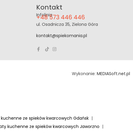
Kontakt
Infolinia
+48 573 446 446
ul. Osadnicza 35, Zielona Góra
kontakt@spiekomania.pl
Wykonanie:
MEDIASoft.net.pl
y kuchenne ze spieków kwarcowych Gdańsk
|
laty kuchenne ze spieków kwarcowych Jaworzno
|