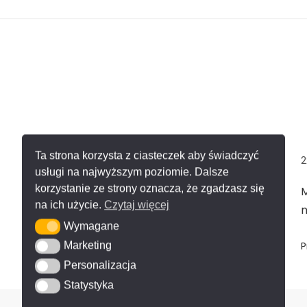
Ta strona korzysta z ciasteczek aby świadczyć
22 maja 2026
2
usługi na najwyższym poziomie. Dalsze
korzystanie ze strony oznacza, że zgadzasz się
Elewacja nowoczesnego domu wykończona
M
na ich użycie.
Czytaj więcej
spiekiem wielkoformatowym
n
Wymagane
Wymagane
Przeczytaj więcej
P
Marketing
Marketing
Personalizacja
Personalizacja
Statystyka
Statystyka