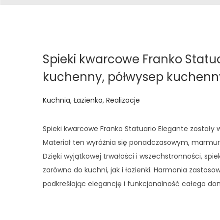
Spieki kwarcowe Franko Statu
kuchenny, półwysep kuchenny 
O
Kuchnia
,
Łazienka
,
Realizacje
p
u
Spieki kwarcowe Franko Statuario Elegante został
b
Materiał ten wyróżnia się ponadczasowym, marmuro
l
Dzięki wyjątkowej trwałości i wszechstronności, sp
i
zarówno do kuchni, jak i łazienki. Harmonia zastos
k
podkreślając elegancję i funkcjonalność całego do
o
w
J