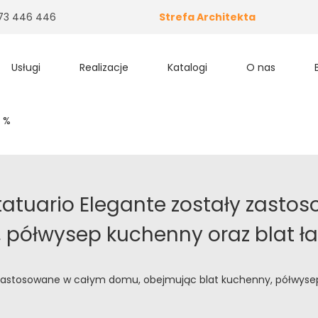
 573 446 446
Strefa Architekta
Usługi
Realizacje
Katalogi
O nas
 %
tatuario Elegante zostały zast
 półwysep kuchenny oraz blat ła
y zastosowane w całym domu, obejmując blat kuchenny, półwysep