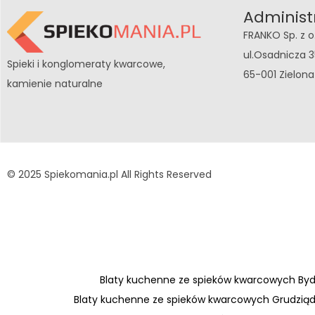
n
Administ
z
FRANKO Sp. z o
o
ul.Osadnicza 3
Spieki i konglomeraty kwarcowe,
s
65-001 Zielon
kamienie naturalne
t
a
ł
w
y
© 2025 Spiekomania.pl All Rights Reserved
k
o
r
z
y
Blaty kuchenne ze spieków kwarcowych By
s
Blaty kuchenne ze spieków kwarcowych Grudzią
t