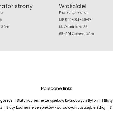
rator strony
Właściciel
.o.
Franko sp. z o. o.
5
NIP 929-184-69-17
a Góra
Ul. Osadnicza 35
65-001 Zielona Góra
Polecane linki:
dgoszcz
|
Blaty kuchenne ze spieków kwarcowych Bytom
|
Blat
dz
|
Blaty kuchenne ze spieków kwarcowych Jastrzębie Zdrój
|
B