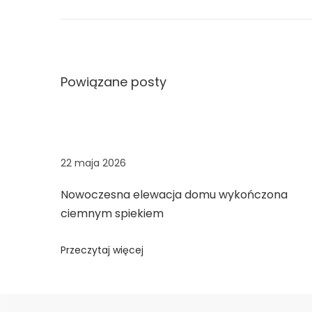
a
a
n
s
o
n
w
y
Powiązane posty
s
p
i
e
k
22 maja 2026
k
Nowoczesna elewacja domu wykończona
w
ciemnym spiekiem
a
r
Przeczytaj więcej
c
o
w