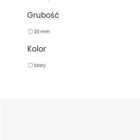
Grubość
20 mm
Kolor
Szary