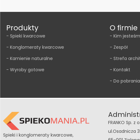
Produkty
O firmie
- Spieki kwarcowe
- Kim jesteś
- Konglomeraty kwarcowe
- Zespół
- Kamienie naturalne
- Strefa archi
- Wyroby gotowe
- Kontakt
- Do pobrania
Administ
FRANKO Sp. z o
ul.Osadnicza 3
Spieki i konglomeraty kwarcowe,
65-001 Zielon