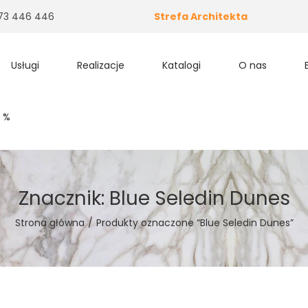
 573 446 446
Strefa Architekta
Usługi
Realizacje
Katalogi
O nas
 %
Znacznik:
Blue Seledin Dunes
Strona główna
/
Produkty oznaczone “Blue Seledin Dunes”