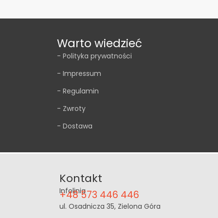
Warto wiedzieć
- Polityka prywatności
- Impressum
- Regulamin
- Zwroty
- Dostawa
Kontakt
Infolinia
+48 573 446 446
ul. Osadnicza 35, Zielona Góra