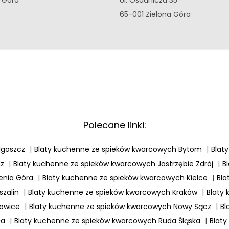
65-001 Zielona Góra
Polecane linki:
dgoszcz
|
Blaty kuchenne ze spieków kwarcowych Bytom
|
Blat
dz
|
Blaty kuchenne ze spieków kwarcowych Jastrzębie Zdrój
|
B
enia Góra
|
Blaty kuchenne ze spieków kwarcowych Kielce
|
Bla
zalin
|
Blaty kuchenne ze spieków kwarcowych Kraków
|
Blaty
łowice
|
Blaty kuchenne ze spieków kwarcowych Nowy Sącz
|
Bl
ła
|
Blaty kuchenne ze spieków kwarcowych Ruda Śląska
|
Blaty