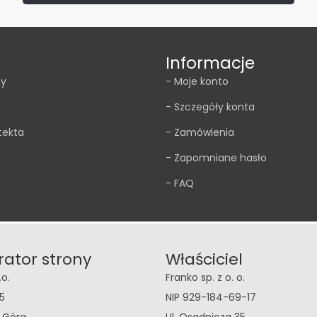
Informacje
my
- Moje konto
- Szczegóły konta
tekta
- Zamówienia
- Zapomniane hasło
- FAQ
rator strony
Właściciel
.o.
Franko sp. z o. o.
5
NIP 929-184-69-17
a Góra
Ul. Osadnicza 35