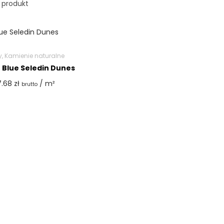
 produkt
y
,
Kamienie naturalne
 Blue Seledin Dunes
7.68
zł
/ m²
brutto
Wybierz opcje