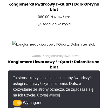
Konglomerat kwarcowy F-Quartz Dark Grey na
blat
960.00
zł
/ m²
brutto
Dodaj do koszyka
F-Quartz
,
Konglomeraty kwarcowe
Konglomerat kwarcowy F-Quartz Dolomites na
blat
1,090.00
zł
/ m²
brutto
Ta strona korzysta z ciasteczek aby świadczyć
Dodaj do koszyka
usługi na najwyższym poziomie. Dalsze
korzystanie ze strony oznacza, że zgadzasz się
na ich użycie.
Czytaj więcej
Wymagane
Wymagane