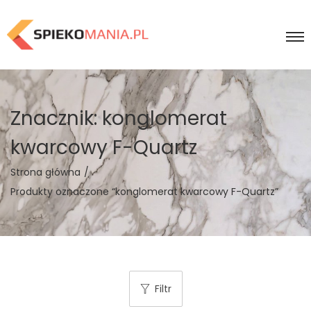
Znacznik:
konglomerat
kwarcowy F-Quartz
Strona główna
/
Produkty oznaczone “konglomerat kwarcowy F-Quartz”
Filtr