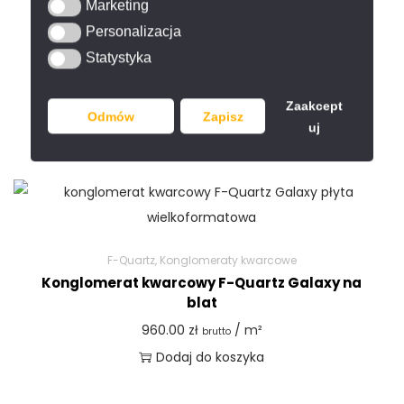
Marketing
Marketing
F-Quartz
,
Konglomeraty kwarcowe
Personalizacja
Personalizacja
Konglomerat kwarcowy F-Quartz Eclipse na
Statystyka
Statystyka
blat
1,090.00
zł
/ m²
brutto
Zaakcept
Dodaj do koszyka
Odmów
Zapisz
uj
F-Quartz
,
Konglomeraty kwarcowe
Konglomerat kwarcowy F-Quartz Galaxy na
blat
960.00
zł
/ m²
brutto
Dodaj do koszyka