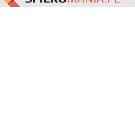
Spieki i konglomeraty kwarcowe, kamienie naturalne
Administrator strony
FRANKO Sp. z o.o.
ul.Osadnicza 35
65-001 Zielona Góra
Właściciel
Franko sp. z o. o.
NIP 929-184-69-17
Ul. Osadnicza 35
65-001 Zielona Góra