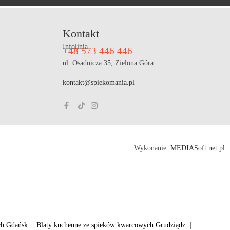
Kontakt
Infolinia
+48 573 446 446
ul. Osadnicza 35, Zielona Góra
kontakt@spiekomania.pl
Wykonanie:
MEDIASoft.net.pl
ch Gdańsk
|
Blaty kuchenne ze spieków kwarcowych Grudziądz
|