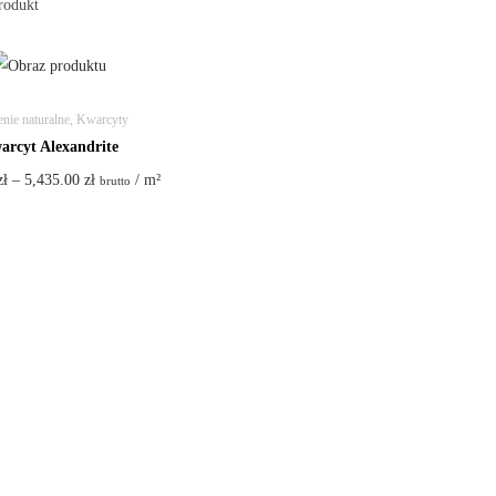
rodukt
nie naturalne
,
Kwarcyty
arcyt Alexandrite
zł
–
5,435.00
zł
/ m²
brutto
Wybierz opcje