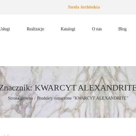
Strefa Architekta
Usługi
Realizacje
Katalogi
O nas
Blog
Znacznik:
KWARCYT ALEXANDRIT
Strona główna
/
Produkty oznaczone “KWARCYT ALEXANDRITE”