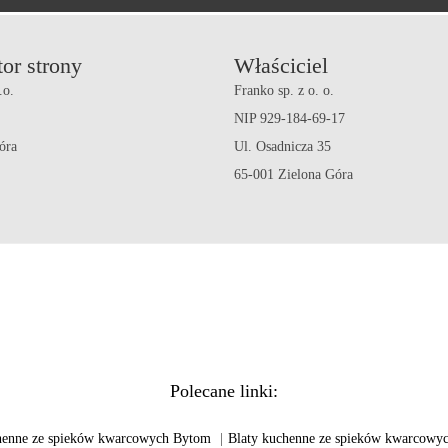
or strony
Właściciel
.o.
Franko sp. z o. o.
NIP 929-184-69-17
óra
Ul. Osadnicza 35
65-001 Zielona Góra
Polecane linki:
henne ze spieków kwarcowych Bytom
|
Blaty kuchenne ze spieków kwarcowy