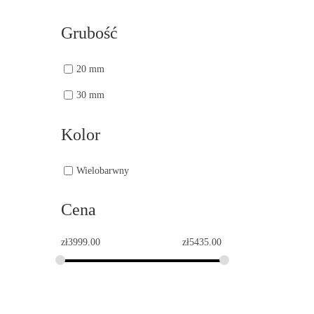
Grubość
20 mm
30 mm
Kolor
Wielobarwny
Cena
zł
3999.00
zł
5435.00