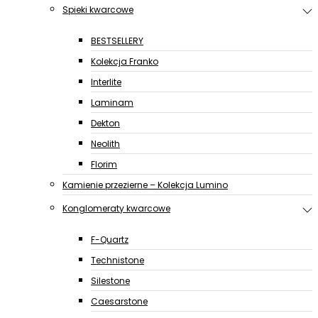
Spieki kwarcowe
BESTSELLERY
Kolekcja Franko
Interlite
Laminam
Dekton
Neolith
Florim
Kamienie przezierne – Kolekcja Lumino
Konglomeraty kwarcowe
F-Quartz
Technistone
Silestone
Caesarstone