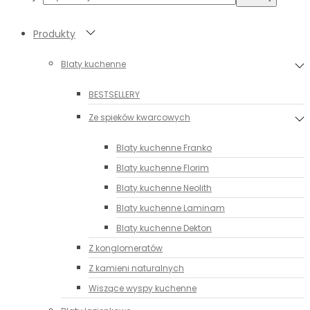
Produkty
Blaty kuchenne
BESTSELLERY
Ze spieków kwarcowych
Blaty kuchenne Franko
Blaty kuchenne Florim
Blaty kuchenne Neolith
Blaty kuchenne Laminam
Blaty kuchenne Dekton
Z konglomeratów
Z kamieni naturalnych
Wiszące wyspy kuchenne