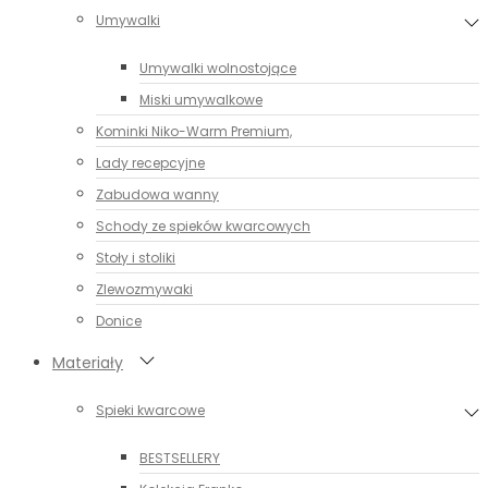
Umywalki
Umywalki wolnostojące
Miski umywalkowe
Kominki Niko-Warm Premium,
Lady recepcyjne
Zabudowa wanny
Schody ze spieków kwarcowych
Stoły i stoliki
Zlewozmywaki
Donice
Materiały
Spieki kwarcowe
BESTSELLERY