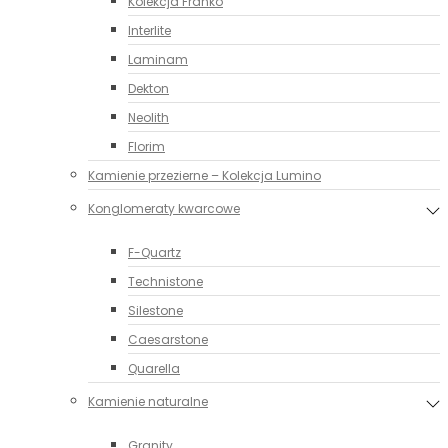
Kolekcja Franko
Interlite
Laminam
Dekton
Neolith
Florim
Kamienie przezierne – Kolekcja Lumino
Konglomeraty kwarcowe
F-Quartz
Technistone
Silestone
Caesarstone
Quarella
Kamienie naturalne
Granity