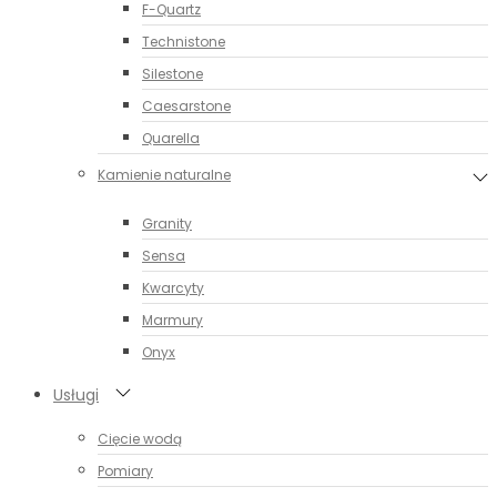
F-Quartz
Technistone
Silestone
Caesarstone
Quarella
Kamienie naturalne
Granity
Sensa
Kwarcyty
Marmury
Onyx
Usługi
Cięcie wodą
Pomiary