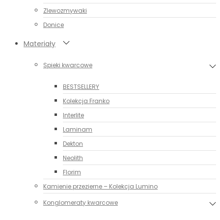
Zlewozmywaki
Donice
Materiały
Spieki kwarcowe
BESTSELLERY
Kolekcja Franko
Interlite
Laminam
Dekton
Neolith
Florim
Kamienie przezierne – Kolekcja Lumino
Konglomeraty kwarcowe