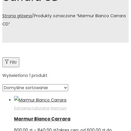
Strona główna
/
Produkty oznaczone “Marmur Bianco Carrara
CD”
Filtr
Wyświetlono 1 produkt
Kamienie naturalne
,
Marmury
Marmur Bianco Carrara
600.00
zł
–
840.00
zł
Zakres cen: od 600.00 zł do