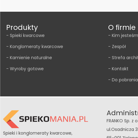
Produkty
O firmie
- Spieki kwarcowe
- Kim jesteś
- Konglomeraty kwarcowe
- Zespół
- Kamienie naturalne
- Strefa archi
- Wyroby gotowe
- Kontakt
- Do pobrania
Administ
FRANKO Sp. z o
ul.Osadnicza 3
Spieki i konglomeraty kwarcowe,
65-001 Zielon