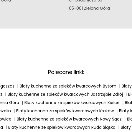
65-001 Zielona Góra
Polecane linki:
dgoszcz
|
Blaty kuchenne ze spieków kwarcowych Bytom
|
Blat
dz
|
Blaty kuchenne ze spieków kwarcowych Jastrzębie Zdrój
|
B
enia Góra
|
Blaty kuchenne ze spieków kwarcowych Kielce
|
Bla
zalin
|
Blaty kuchenne ze spieków kwarcowych Kraków
|
Blaty
łowice
|
Blaty kuchenne ze spieków kwarcowych Nowy Sącz
|
Bl
ła
|
Blaty kuchenne ze spieków kwarcowych Ruda Śląska
|
Blaty