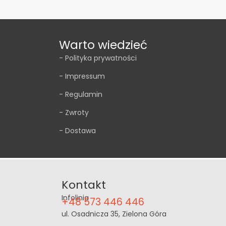
Warto wiedzieć
- Polityka prywatności
- Impressum
- Regulamin
- Zwroty
- Dostawa
Kontakt
Infolinia
+48 573 446 446
ul. Osadnicza 35, Zielona Góra