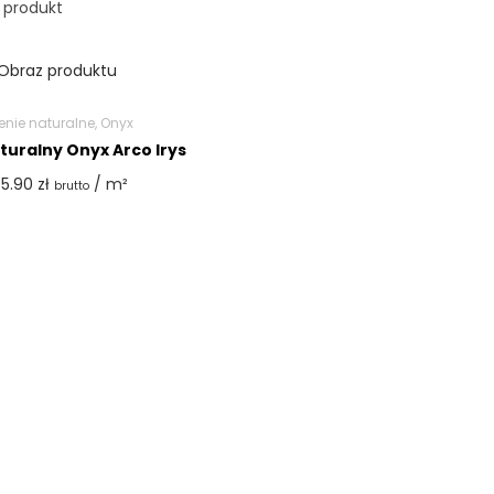
 produkt
nie naturalne
,
Onyx
uralny Onyx Arco Irys
65.90
zł
/ m²
brutto
Dodaj do koszyka