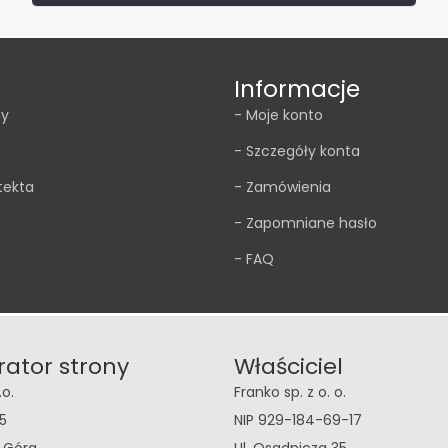
Informacje
my
- Moje konto
- Szczegóły konta
tekta
- Zamówienia
- Zapomniane hasło
- FAQ
rator strony
Właściciel
.o.
Franko sp. z o. o.
5
NIP 929-184-69-17
a Góra
Ul. Osadnicza 35