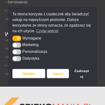
- Zamówienia
- Zapomniane hasło
Ta strona korzysta z ciasteczek aby świadczyć
- FAQ
usługi na najwyższym poziomie. Dalsze
korzystanie ze strony oznacza, że zgadzasz się
na ich użycie.
Czytaj więcej
Warto wiedzieć
Wymagane
Wymagane
- Polityka prywatności
Marketing
Marketing
- Impressum
Personalizacja
Personalizacja
- Regulamin
Statystyka
Statystyka
- Zwroty
Zaakcept
Odmów
Zapisz
- Dostawa
uj