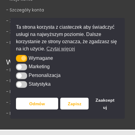
- Szczegóły konta
- Zamówienia
Ta strona korzysta z ciasteczek aby świadczyć
- Zapomniane hasło
usługi na najwyższym poziomie. Dalsze
korzystanie ze strony oznacza, że zgadzasz się
- FAQ
na ich użycie.
Czytaj więcej
Wymagane
Wymagane
Warto wiedzieć
Marketing
Marketing
- Polityka prywatności
Personalizacja
Personalizacja
- Impressum
Statystyka
Statystyka
- Regulamin
Zaakcept
- Zwroty
Odmów
Zapisz
uj
- Dostawa