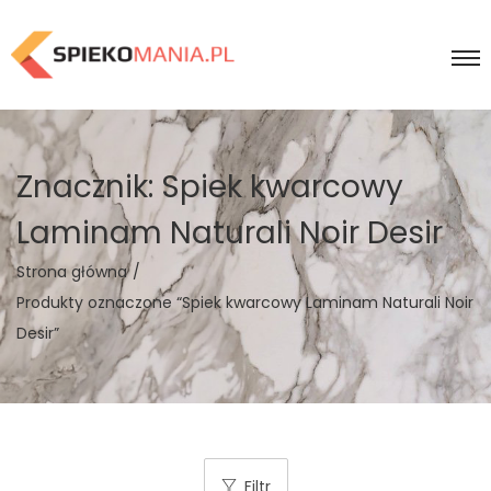
Znacznik:
Spiek kwarcowy
Laminam Naturali Noir Desir
Strona główna
/
Produkty oznaczone “Spiek kwarcowy Laminam Naturali Noir
Desir”
Filtr