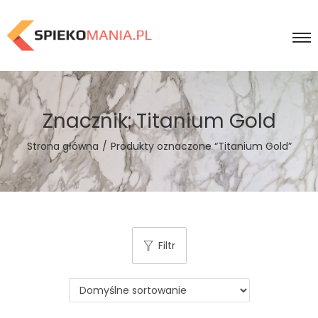
Znacznik:
Titanium Gold
Strona główna
/
Produkty oznaczone “Titanium Gold”
Filtr