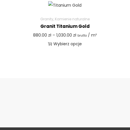
Granity
,
Kamienie naturalne
Granit Titanium Gold
880.00
zł
–
1,030.00
zł
/ m²
brutto
Wybierz opcje