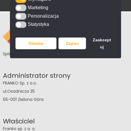
Marketing
Marketing
Personalizacja
Personalizacja
Statystyka
Statystyka
Zaakcept
Odmów
Zapisz
uj
Spieki i konglomeraty kwarcowe, kamienie naturalne
Administrator strony
FRANKO Sp. z o.o.
ul.Osadnicza 35
65-001 Zielona Góra
Właściciel
Franko sp. z o. o.