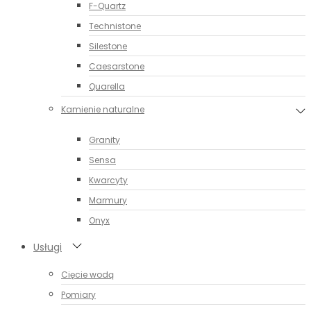
F-Quartz
Technistone
Silestone
Caesarstone
Quarella
Kamienie naturalne
Granity
Sensa
Kwarcyty
Marmury
Onyx
Usługi
Cięcie wodą
Pomiary