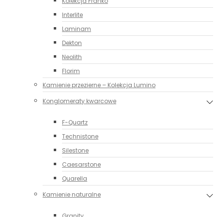
Kolekcja Franko
Interlite
Laminam
Dekton
Neolith
Florim
Kamienie przezierne – Kolekcja Lumino
Konglomeraty kwarcowe
F-Quartz
Technistone
Silestone
Caesarstone
Quarella
Kamienie naturalne
Granity