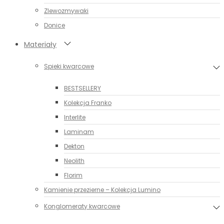
Zlewozmywaki
Donice
Materiały
Spieki kwarcowe
BESTSELLERY
Kolekcja Franko
Interlite
Laminam
Dekton
Neolith
Florim
Kamienie przezierne – Kolekcja Lumino
Konglomeraty kwarcowe