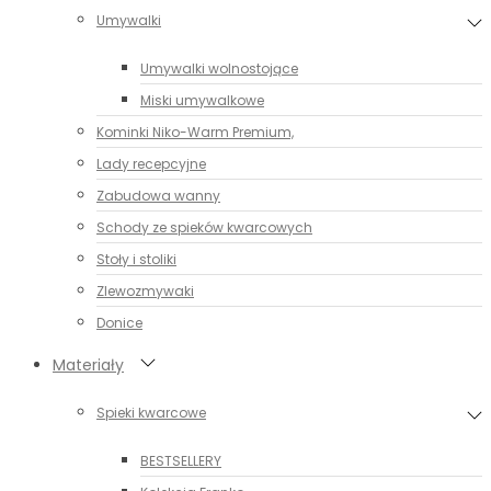
Umywalki
Umywalki wolnostojące
Miski umywalkowe
Kominki Niko-Warm Premium,
Lady recepcyjne
Zabudowa wanny
Schody ze spieków kwarcowych
Stoły i stoliki
Zlewozmywaki
Donice
Materiały
Spieki kwarcowe
BESTSELLERY