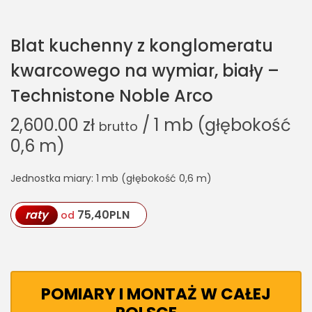
Blat kuchenny z konglomeratu
kwarcowego na wymiar, biały –
Technistone Noble Arco
2,600.00
zł
/ 1 mb (głębokość
brutto
0,6 m)
Jednostka miary: 1 mb (głębokość 0,6 m)
raty
75,40
PLN
od
POMIARY I MONTAŻ W CAŁEJ