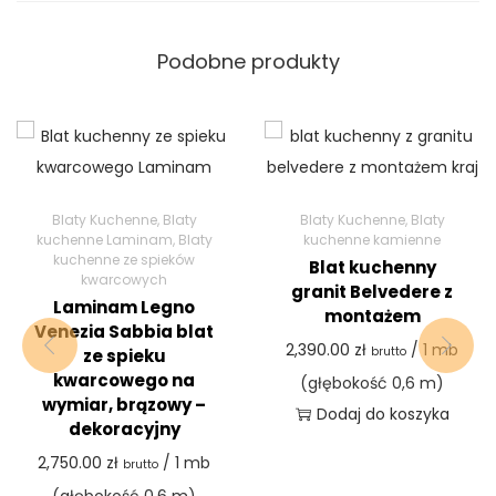
Podobne produkty
Blaty Kuchenne
,
Blaty
Blaty Kuchenne
,
Blaty
kuchenne Laminam
,
Blaty
kuchenne kamienne
kuchenne ze spieków
Blat kuchenny
kwarcowych
granit Belvedere z
Laminam Legno
montażem
Venezia Sabbia blat
2,390.00
zł
/ 1 mb
brutto
ze spieku
kwarcowego na
(głębokość 0,6 m)
wymiar, brązowy –
Dodaj do koszyka
dekoracyjny
2,750.00
zł
/ 1 mb
brutto
(głębokość 0,6 m)