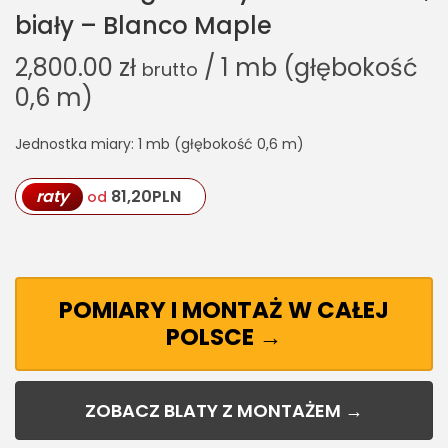
biały – Blanco Maple
2,800.00
zł
/ 1 mb (głębokość
brutto
0,6 m)
Jednostka miary: 1 mb (głębokość 0,6 m)
raty
81,20
PLN
od
POMIARY I MONTAŻ W CAŁEJ
POLSCE →
ZOBACZ BLATY Z MONTAŻEM →