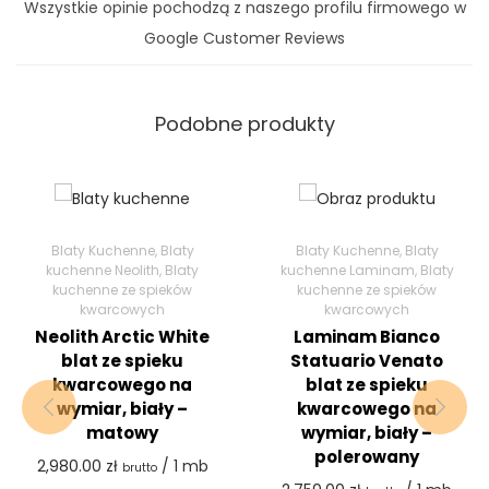
Wszystkie opinie pochodzą z naszego profilu firmowego w
Google Customer Reviews
Podobne produkty
Blaty Kuchenne
,
Blaty
Blaty Kuchenne
,
Blaty
kuchenne Neolith
,
Blaty
kuchenne Laminam
,
Blaty
kuchenne ze spieków
kuchenne ze spieków
kwarcowych
kwarcowych
Neolith Arctic White
Laminam Bianco
blat ze spieku
Statuario Venato
kwarcowego na
blat ze spieku
wymiar, biały –
kwarcowego na
matowy
wymiar, biały –
polerowany
2,980.00
zł
/ 1 mb
brutto