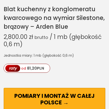
Blat kuchenny z konglomeratu
kwarcowego na wymiar Silestone,
brązowy – Arden Blue
2,800.00
zł
/ 1 mb (głębokość
brutto
0,6 m)
Jednostka miary: 1 mb (głębokość 0,6 m)
raty
81,20
PLN
od
POMIARY I MONTAŻ W CAŁEJ
POLSCE →