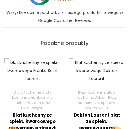
Wszystkie opinie pochodzą z naszego profilu firmowego w
Google Customer Reviews
Podobne produkty
Blaty Kuchenne
,
Blaty
Blaty Kuchenne
,
Blaty
kuchenne Franko
,
Blaty
kuchenne Dekton
,
Blaty
kuchenne ze spieków
kuchenne ze spieków
kwarcowych
kwarcowych
Blat kuchenny ze
Dekton Laurent blat
spieku kwarcowego
ze spieku
na wymiar, antracyt
kwarcowego na