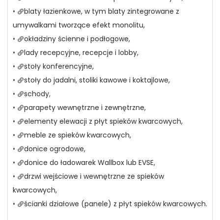
•
blaty łazienkowe, w tym blaty zintegrowane z
umywalkami tworzące efekt monolitu,
•
okładziny ścienne i podłogowe,
•
lady recepcyjne, recepcje i lobby,
•
stoły konferencyjne,
•
stoły do jadalni, stoliki kawowe i koktajlowe,
•
schody
,
•
parapety wewnętrzne i zewnętrzne,
•
elementy elewacji z płyt spieków kwarcowych,
•
meble ze spieków kwarcowych,
•
donice ogrodowe,
•
donice do ładowarek Wallbox lub EVSE,
•
drzwi wejściowe i wewnętrzne ze spieków
kwarcowych,
•
ścianki działowe (panele) z płyt spieków kwarcowych.