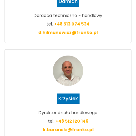
Damian
Doradca techniczno - handlowy
tel.
+48 513 074 534
d.hilmanowicz@franko.pl
Krzysiek
Dyrektor działu handlowego
tel.
+48 512 120 146
k.baranski@franko.pl