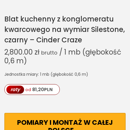
Blat kuchenny z konglomeratu
kwarcowego na wymiar Silestone,
czarny – Cinder Craze
2,800.00
zł
/ 1 mb (głębokość
brutto
0,6 m)
Jednostka miary: 1 mb (głębokość 0,6 m)
raty
81,20
PLN
od
POMIARY I MONTAŻ W CAŁEJ