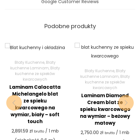
Google Customer Reviews
Podobne produkty
Blaty Kuchenne
,
Blaty
kuchenne Laminam
,
Blaty
Blaty Kuchenne
,
Blaty
kuchenne ze spieków
kuchenne Laminam
,
Blaty
kwarcowych
kuchenne ze spieków
Laminam Calacatta
kwarcowych
Michelangelo blat
Laminam Diamond
ze spieku
Cream blat ze
kwarcowego na
spieku kwarcowego
wymiar, biały – soft
na wymiar – beżowy
touch
matowy
2,891.59
zł
/ 1 mb
brutto
2,750.00
zł
/ 1 mb
brutto