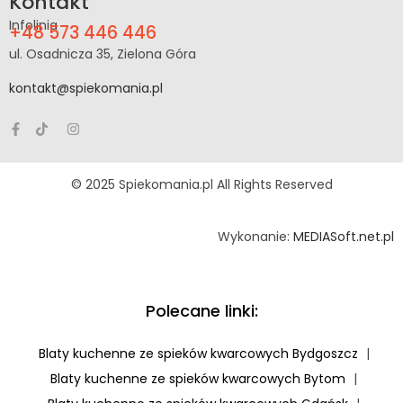
Kontakt
Infolinia
+48 573 446 446
ul. Osadnicza 35, Zielona Góra
kontakt@spiekomania.pl
© 2025 Spiekomania.pl All Rights Reserved
Wykonanie:
MEDIASoft.net.pl
Polecane linki:
Blaty kuchenne ze spieków kwarcowych Bydgoszcz
|
Blaty kuchenne ze spieków kwarcowych Bytom
|