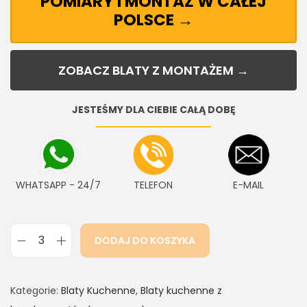
POMIARY I MONTAŻ W CAŁEJ
POLSCE →
ZOBACZ BLATY Z MONTAŻEM →
JESTEŚMY DLA CIEBIE CAŁĄ DOBĘ
WHATSAPP - 24/7
TELEFON
E-MAIL
DODAJ DO KOSZYKA
Kategorie:
Blaty Kuchenne
,
Blaty kuchenne z