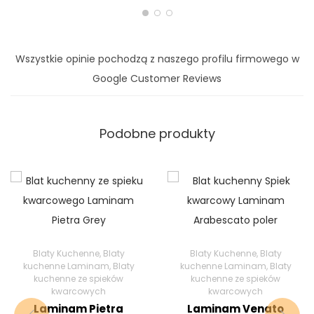
Wszystkie opinie pochodzą z naszego profilu firmowego w
Google Customer Reviews
Podobne produkty
Blaty Kuchenne
,
Blaty
Blaty Kuchenne
,
Blaty
kuchenne Laminam
,
Blaty
kuchenne Laminam
,
Blaty
kuchenne ze spieków
kuchenne ze spieków
kwarcowych
kwarcowych
Laminam Pietra
Laminam Venato