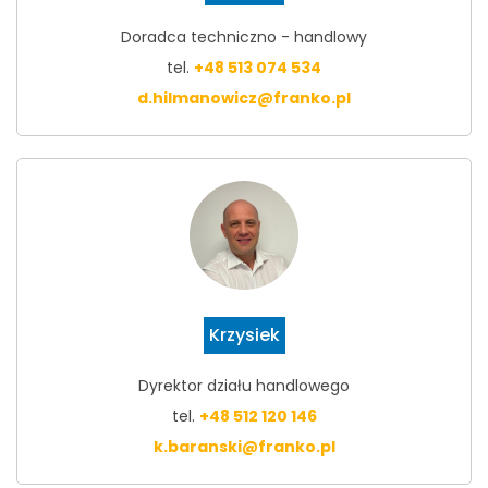
Doradca techniczno - handlowy
tel.
+48 513 074 534
d.hilmanowicz@franko.pl
Krzysiek
Dyrektor działu handlowego
tel.
+48 512 120 146
k.baranski@franko.pl