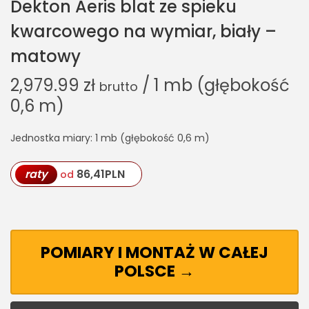
Dekton Aeris blat ze spieku
kwarcowego na wymiar, biały –
matowy
2,979.99
zł
/ 1 mb (głębokość
brutto
0,6 m)
Jednostka miary: 1 mb (głębokość 0,6 m)
raty
86,41
PLN
od
POMIARY I MONTAŻ W CAŁEJ
POLSCE →