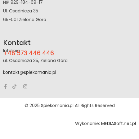
NIP 929-184-69-17
Ul. Osadnicza 35
65-001 Zielona Góra
Kontakt
Infolinia
+48 573 446 446
ul. Osadnicza 35, Zielona Góra
kontakt@spiekomania.pl
© 2025 Spiekomania.pl All Rights Reserved
Wykonanie:
MEDIASoft.net.pl