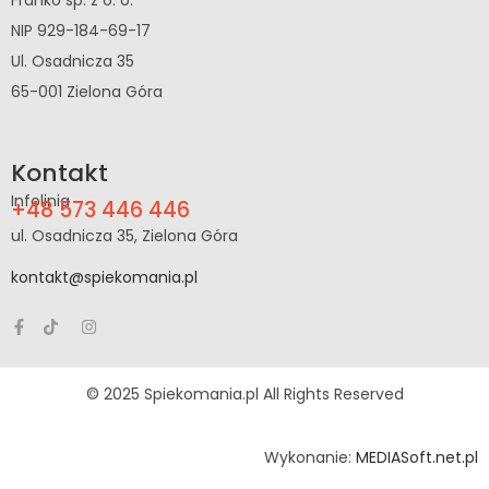
Franko sp. z o. o.
NIP 929-184-69-17
Ul. Osadnicza 35
65-001 Zielona Góra
Kontakt
Infolinia
+48 573 446 446
ul. Osadnicza 35, Zielona Góra
kontakt@spiekomania.pl
© 2025 Spiekomania.pl All Rights Reserved
Wykonanie:
MEDIASoft.net.pl