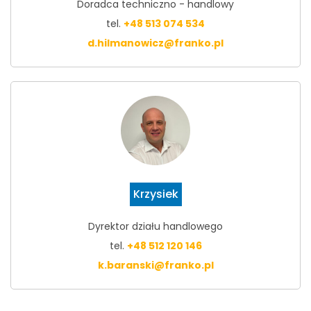
Doradca techniczno - handlowy
tel.
+48 513 074 534
d.hilmanowicz@franko.pl
Krzysiek
Dyrektor działu handlowego
tel.
+48 512 120 146
k.baranski@franko.pl