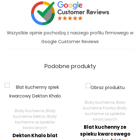
Wszystkie opinie pochodzą z naszego profilu firmowego w
Google Customer Reviews
Podobne produkty
Blaty Kuchenne
,
Blaty
kuchenne Franko
,
Blaty
Blaty Kuchenne
,
Blaty
kuchenne ze spieków
kuchenne Dekton
,
Blaty
kwarcowych
kuchenne ze spieków
Blat kuchenny ze
kwarcowych
spieku kwarcowego
Dekton Khalo blat