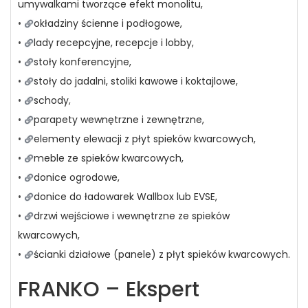
umywalkami tworzące efekt monolitu,
•
okładziny ścienne i podłogowe,
•
lady recepcyjne, recepcje i lobby,
•
stoły konferencyjne,
•
stoły do jadalni, stoliki kawowe i koktajlowe,
•
schody
,
•
parapety wewnętrzne i zewnętrzne,
•
elementy elewacji z płyt spieków kwarcowych,
•
meble ze spieków kwarcowych,
•
donice ogrodowe,
•
donice do ładowarek Wallbox lub EVSE,
•
drzwi wejściowe i wewnętrzne ze spieków
kwarcowych,
•
ścianki działowe (panele) z płyt spieków kwarcowych.
FRANKO – Ekspert