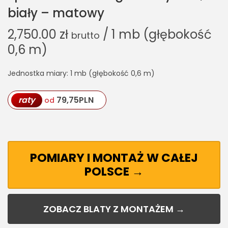
biały – matowy
2,750.00
zł
/ 1 mb (głębokość
brutto
0,6 m)
Jednostka miary: 1 mb (głębokość 0,6 m)
raty
79,75
PLN
od
POMIARY I MONTAŻ W CAŁEJ
POLSCE →
ZOBACZ BLATY Z MONTAŻEM →