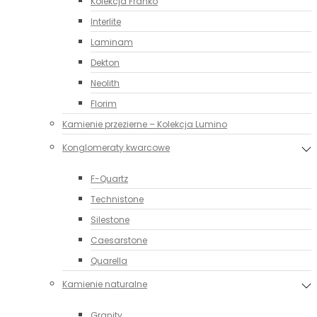
Kolekcja Franko
Interlite
Laminam
Dekton
Neolith
Florim
Kamienie przezierne – Kolekcja Lumino
Konglomeraty kwarcowe
F-Quartz
Technistone
Silestone
Caesarstone
Quarella
Kamienie naturalne
Granity