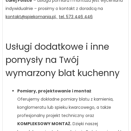
całej Polsce
– usługa pomiaru i montażu jest wyceniana
indywidualnie – prosimy o kontakt z doradcą na
kontakt@spiekomania.pl,
tel. 573 446 446
Usługi dodatkowe i inne
pomysły na Twój
wymarzony blat kuchenny
Pomiary, projektowanie i montaż
Oferujemy dokładne pomiary blatu z kamienia,
konglomeratu lub spieku kwarcowego, a także
profesjonalny projekt techniczny oraz
KOMPLEKSOWY MONTAŻ.
Dzięki naszej