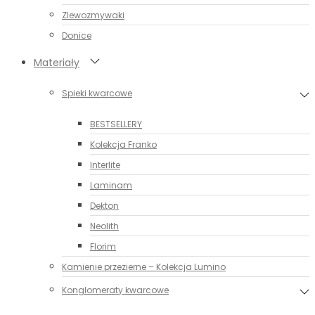
Zlewozmywaki
Donice
Materiały
Spieki kwarcowe
BESTSELLERY
Kolekcja Franko
Interlite
Laminam
Dekton
Neolith
Florim
Kamienie przezierne – Kolekcja Lumino
Konglomeraty kwarcowe