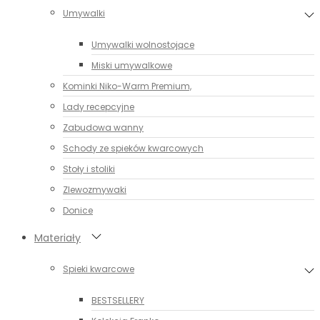
Umywalki
Umywalki wolnostojące
Miski umywalkowe
Kominki Niko-Warm Premium,
Lady recepcyjne
Zabudowa wanny
Schody ze spieków kwarcowych
Stoły i stoliki
Zlewozmywaki
Donice
Materiały
Spieki kwarcowe
BESTSELLERY