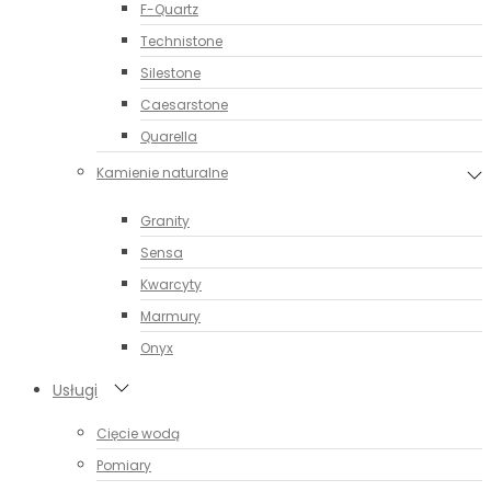
F-Quartz
Technistone
Silestone
Caesarstone
Quarella
Kamienie naturalne
Granity
Sensa
Kwarcyty
Marmury
Onyx
Usługi
Cięcie wodą
Pomiary