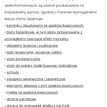
wielkoformatowych są zawsze produkowane na
indywidualny wymiar, zgodnie z Państwa wymaganiami.
Nasza oferta obejmuje:
•
kominki z obudowami ze spieków kwarcowych,
•
blaty łazienkowe, w tym blaty zintegrowane z
umywalkami tworzące efekt monolitu,
•
okładziny ścienne i podłogowe,
•
lady recepcyjne, recepcje i lobby,
•
stoły konferencyjne,
•
stoły do jadalni, stoliki kawowe i koktajlowe,
•
schody
,
•
parapety wewnętrzne i zewnętrzne,
•
elementy elewacji z płyt spieków kwarcowych,
•
meble ze spieków kwarcowych,
•
donice ogrodowe,
•
donice do ładowarek Wallbox lub EVSE,