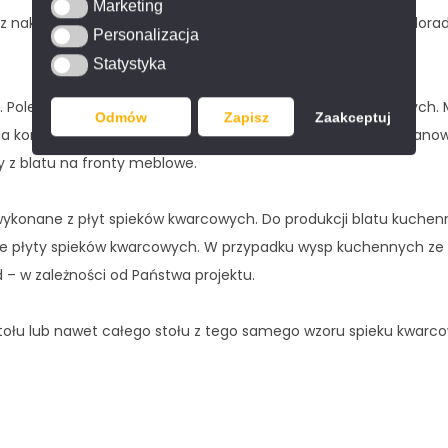
Marketing
Marketing
z nakładany, instalacja na równi z blatem (licowanie). Nasi dor
Personalizacja
Personalizacja
Statystyka
Statystyka
 Polecamy zamówienie u nas frontów ze spieków kwarcowych. 
Odmów
Zapisz
Zaakceptuj
a kontrastu – z płyt o innym wzorze. Postaramy się tak zaplanow
 z blatu na fronty meblowe.
wykonane z płyt spieków kwarcowych. Do produkcji blatu kuchen
 płyty spieków kwarcowych. W przypadku wysp kuchennych ze 
d – w zależności od Państwa projektu.
łu lub nawet całego stołu z tego samego wzoru spieku kwarcow