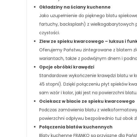
Okładziny na ściany kuchenne
Jako uzupełnienie do pięknego blatu spieko
fartuchy, backsplash) z wielkogabarytowych
czystości.
Zlew ze spieku kwarcowego – luksus i fun
Oferujemy Państwu zintegrowane z blatem zl
wariantach, także z podwójnym dnem i podno
Opcje obróbki krawędzi
Standardowe wykończenie krawędzi blatu w ku
45 stopni). Dzięki połączeniu płyt spieków 
sam wzór i kolor, jaki jest na powierzchni blat
Ociekacz w blacie ze spieku kwarcowego
Podczas zamówienia blatu z wielkoformatow
powierzchni odpływu bezpośrednio tuż obok z
Połączenia blatów kuchennych
Blaty kuchenne FRANKO są przyjazne dla Pańs