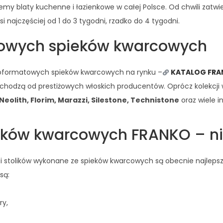
blaty kuchenne i łazienkowe w całej Polsce. Od chwili zatwierdz
 najczęściej od 1 do 3 tygodni, rzadko do 4 tygodni.
towych spieków kwarcowych
elkoformatowych spieków kwarcowych na rynku –
KATALOG FR
pochodzą od prestiżowych włoskich producentów. Oprócz kolekc
eolith, Florim, Marazzi, Silestone, Technistone
oraz wiele i
ieków kwarcowych FRANKO – ni
 i stolików wykonane ze spieków kwarcowych są obecnie najlepsz
są:
ry,