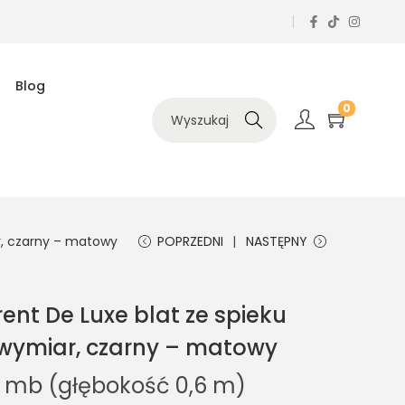
Blog
0
Szukaj
r, czarny – matowy
POPRZEDNI
NASTĘPNY
ent De Luxe blat ze spieku
wymiar, czarny – matowy
1 mb (głębokość 0,6 m)