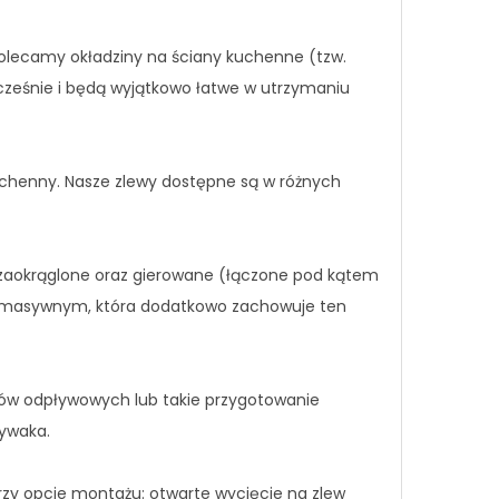
lecamy okładziny na ściany kuchenne (tzw.
cześnie i będą wyjątkowo łatwe w utrzymaniu
uchenny. Nasze zlewy dostępne są w różnych
e zaokrąglone oraz gierowane (łączone pod kątem
zie masywnym, która dodatkowo zachowuje ten
ów odpływowych lub takie przygotowanie
mywaka.
rzy opcje montażu: otwarte wycięcie na zlew