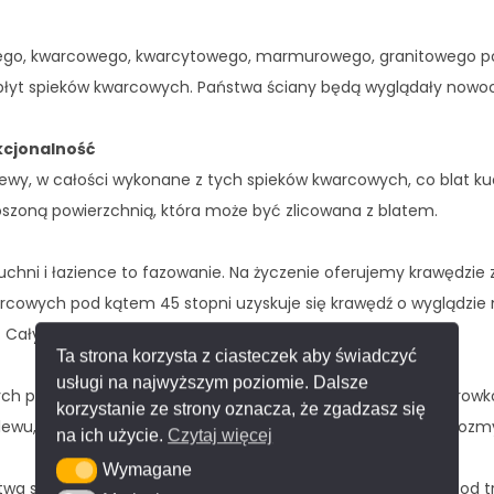
wego, kwarcowego, kwarcytowego, marmurowego, granitowego po
 płyt spieków kwarcowych. Państwa ściany będą wyglądały nowo
kcjonalność
ewy, w całości wykonane z tych spieków kwarcowych, co blat k
szoną powierzchnią, która może być zlicowana z blatem.
chni i łazience to fazowanie. Na życzenie oferujemy krawędzi
kwarcowych pod kątem 45 stopni uzyskuje się krawędź o wygląd
u. Cały blat wygląda niezwykle efektownie.
Ta strona korzysta z ciasteczek aby świadczyć
usługi na najwyższym poziomie. Dalsze
ych płyt spieków kwarcowych polecamy wybór specjalnych rowk
korzystanie ze strony oznacza, że zgadzasz się
lewu, która umożliwi łatwe spływanie wody z naczyń do zlewoz
na ich użycie.
Czytaj więcej
Wymagane
Wymagane
twa sprzętów i akcesoriów kuchennych. Przygotujemy blat pod t