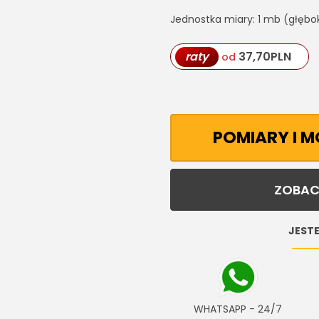
Jednostka miary: 1 mb (głębo
raty
37,70
PLN
od
POMIARY I 
ZOBAC
JESTE
WHATSAPP - 24/7