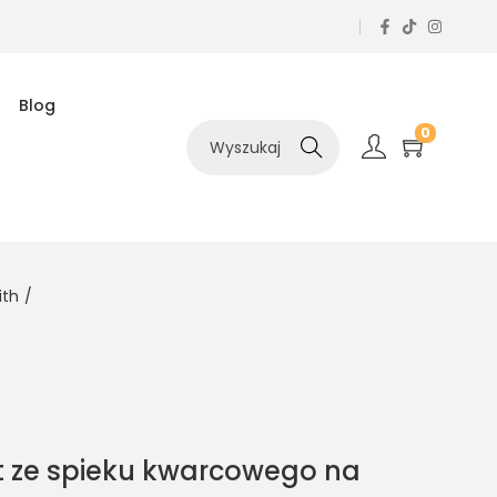
Blog
0
Szukaj
ith
/
lat ze spieku kwarcowego na