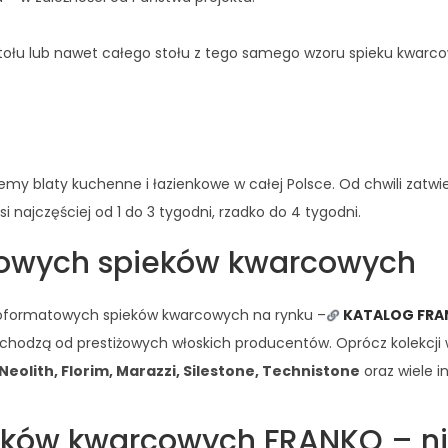
łu lub nawet całego stołu z tego samego wzoru spieku kwarcow
blaty kuchenne i łazienkowe w całej Polsce. Od chwili zatwierdz
 najczęściej od 1 do 3 tygodni, rzadko do 4 tygodni.
towych spieków kwarcowych
elkoformatowych spieków kwarcowych na rynku –
KATALOG FR
pochodzą od prestiżowych włoskich producentów. Oprócz kolekc
eolith, Florim, Marazzi, Silestone, Technistone
oraz wiele i
ieków kwarcowych FRANKO – ni