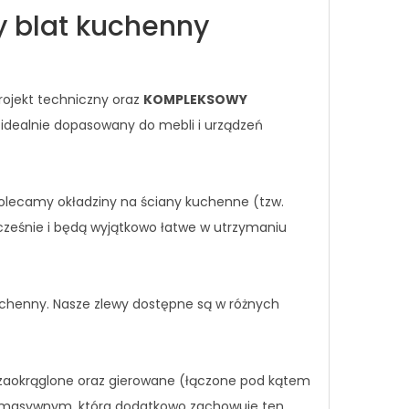
y blat kuchenny
rojekt techniczny oraz
KOMPLEKSOWY
 idealnie dopasowany do mebli i urządzeń
lecamy okładziny na ściany kuchenne (tzw.
cześnie i będą wyjątkowo łatwe w utrzymaniu
uchenny. Nasze zlewy dostępne są w różnych
e zaokrąglone oraz gierowane (łączone pod kątem
zie masywnym, która dodatkowo zachowuje ten