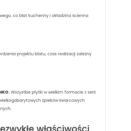
ego, co blat kuchenny i okładzina ścienna
enia projektu blatu, czas realizacji zależny
ANKO
.
Wszystkie płytki w wielkim formacie z serii
ji wielkogabarytowych spieków kwarcowych
nnych.
ezwykłe właściwości