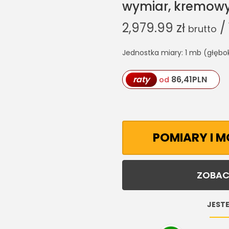
wymiar, kremowy
2,979.99
zł
/
brutto
Jednostka miary: 1 mb (głębo
raty
86,41
PLN
od
POMIARY I 
ZOBAC
JESTE