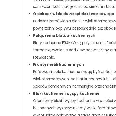
sam wzór i kolor, jaki jest na powierzchni blat
Ociekacz w blacie ze spieku kwarcowego
Podczas zamówienia blatu z wielkoformatow
powierzchni odpływu bezpośrednio tuż obok z
Połączenia blatów kuchennych
Blaty kuchenne FRANKO są przyjazne dla Pańs
farmerski, wycięcie pod zlew podwieszany ora
rozwiązanie.
Fronty mebli kuchennych
Państwa meble kuchenne mogą być unikalne.
wielkoformatowych, co blat kuchenny lub – dl
spieków kamiennych harmonijnie przechodziły
Bloki kuchenne i wyspy kuchenne
Oferujemy bloki i wyspy kuchenne w całości 
kuchennych wykorzystujemy wielkoformatowe
ewentualnie boki wyspy, a także fronty szufla