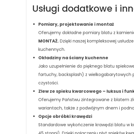
Usługi dodatkowe i in
Pomiary, projektowanie i montaż
Oferujemy dokładne pomiary blatu z kamienia
MONTAŻ.
Dzięki naszej kompleksowej usłudze
kuchennych.
Okładziny na ściany kuchenne
Jako uzupełnienie do pięknego blatu spieko
fartuchy, backsplash) z wielkogabarytowych
czystości.
Zlew ze spieku kwarcowego – luksus i fun
Oferujemy Państwu zintegrowane z blatem zl
wariantach, także z podwójnym dnem i podno
Opcje obróbki krawędzi
Standardowe wykończenie krawędzi blatu w ku
45 stopni). Dzięki połączeniu płyt spieków 