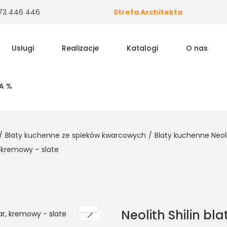
 573 446 446
Strefa Architekta
Usługi
Realizacje
Katalogi
O nas
A %
/
Blaty kuchenne ze spieków kwarcowych
/
Blaty kuchenne Neol
, kremowy – slate
Neolith Shilin b