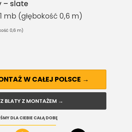
 – slate
 1 mb (głębokość 0,6 m)
kość 0,6 m)
MONTAŻ W CAŁEJ POLSCE →
Z BLATY Z MONTAŻEM →
ŚMY DLA CIEBIE CAŁĄ DOBĘ