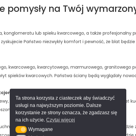
ne pomysły na Twój wymarzon
, konglomeratu lub spieku kwarcowego, a także profesjonalny p
 zyskujecie Państwo niezwykły komfort i pewność, że blat będzie
wego, kwarcowego, kwarcytowego, marmurowego, granitowego po
 płyt spieków kwarcowych. Państwa ściany będą wyglądały nowo
kcjonalność
Ta strona korzysta z ciasteczek aby świadczyć
ewy, w całości wykonane z tych spieków kwarcowych, co blat k
usługi na najwyższym poziomie. Dalsze
szoną powierzchnią, która może być zlicowana z blatem.
korzystanie ze strony oznacza, że zgadzasz się
na ich użycie.
Czytaj więcej
chni i łazience to fazowanie. Na życzenie oferujemy krawędzi
Wymagane
Wymagane
kwarcowych pod kątem 45 stopni uzyskuje się krawędź o wygląd