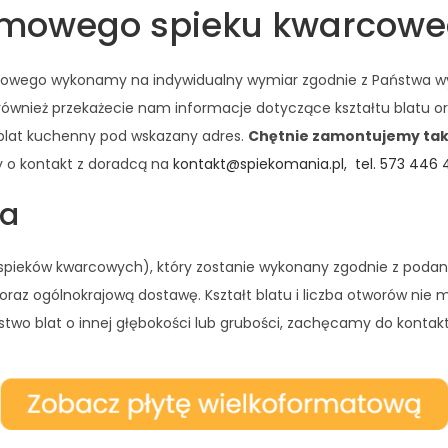
emowego spieku kwarcowego
arcowego wykonamy na indywidualny wymiar zgodnie z Państwa w
również przekażecie nam informacje dotyczące kształtu blatu o
 blat kuchenny pod wskazany adres.
Chętnie zamontujemy takż
y o kontakt z doradcą na
kontakt@spiekomania.pl,
tel. 573 446
ta
e spieków kwarcowych), który zostanie wykonany zgodnie z poda
raz ogólnokrajową dostawę. Kształt blatu i liczba otworów nie 
stwo blat o innej głębokości lub grubości, zachęcamy do konta