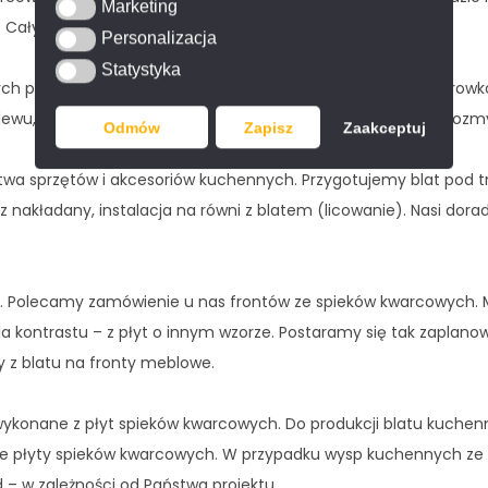
Marketing
Marketing
u. Cały blat wygląda niezwykle efektownie.
Personalizacja
Personalizacja
Statystyka
Statystyka
ych płyt spieków kwarcowych polecamy wybór specjalnych rowk
lewu, która umożliwi łatwe spływanie wody z naczyń do zlewoz
Odmów
Zapisz
Zaakceptuj
twa sprzętów i akcesoriów kuchennych. Przygotujemy blat pod t
z nakładany, instalacja na równi z blatem (licowanie). Nasi dor
 Polecamy zamówienie u nas frontów ze spieków kwarcowych. 
a kontrastu – z płyt o innym wzorze. Postaramy się tak zaplanow
 z blatu na fronty meblowe.
wykonane z płyt spieków kwarcowych. Do produkcji blatu kuchen
 płyty spieków kwarcowych. W przypadku wysp kuchennych ze 
d – w zależności od Państwa projektu.