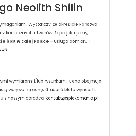
 Neolith Shilin
ymaganiami. Wystarczy, że określicie Państwo
raz koniecznych otworów. Zaprojektujemy,
e blat w całej Polsce
– usługa pomiaru i
 446
nymi wymiarami i/lub rysunkami. Cena obejmuje
mają wpływu na cenę. Grubość blatu wynosi 12
ktu z naszym doradcą:
kontakt@spiekomania.pl,