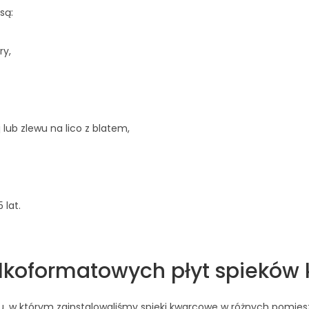
są:
ry,
lub zlewu na lico z blatem,
 lat.
elkoformatowych płyt spiekó
 w którym zainstalowaliśmy spieki kwarcowe w różnych pomies