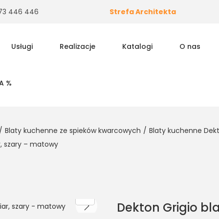
 573 446 446
Strefa Architekta
Usługi
Realizacje
Katalogi
O nas
A %
/
Blaty kuchenne ze spieków kwarcowych
/
Blaty kuchenne Dek
r, szary – matowy
Dekton Grigio bl