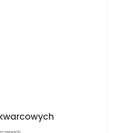
w kwarcowych
zczeniach.