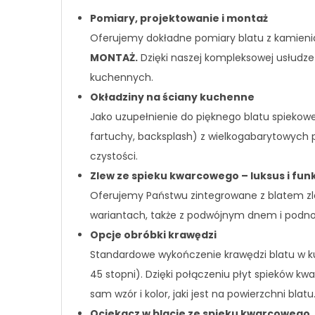
Pomiary, projektowanie i montaż
Oferujemy dokładne pomiary blatu z kamienia
MONTAŻ.
Dzięki naszej kompleksowej usłudze
kuchennych.
Okładziny na ściany kuchenne
Jako uzupełnienie do pięknego blatu spieko
fartuchy, backsplash) z wielkogabarytowych
czystości.
Zlew ze spieku kwarcowego – luksus i fun
Oferujemy Państwu zintegrowane z blatem zl
wariantach, także z podwójnym dnem i podno
Opcje obróbki krawędzi
Standardowe wykończenie krawędzi blatu w ku
45 stopni). Dzięki połączeniu płyt spieków 
sam wzór i kolor, jaki jest na powierzchni blat
Ociekacz w blacie ze spieku kwarcowego