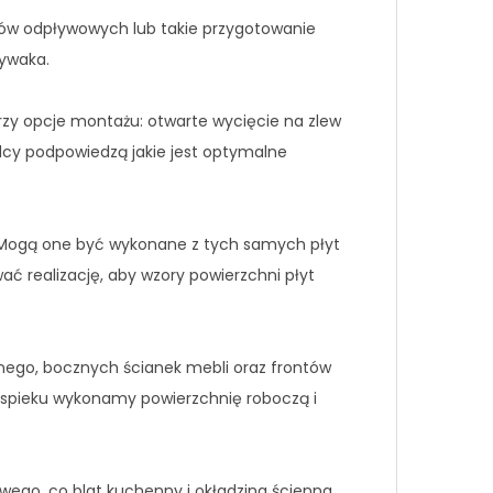
ów odpływowych lub takie przygotowanie
mywaka.
rzy opcje montażu: otwarte wycięcie na zlew
adcy podpowiedzą jakie jest optymalne
Mogą one być wykonane z tych samych płyt
ać realizację, aby wzory powierzchni płyt
nego, bocznych ścianek mebli oraz frontów
spieku wykonamy powierzchnię roboczą i
ego, co blat kuchenny i okładzina ścienna