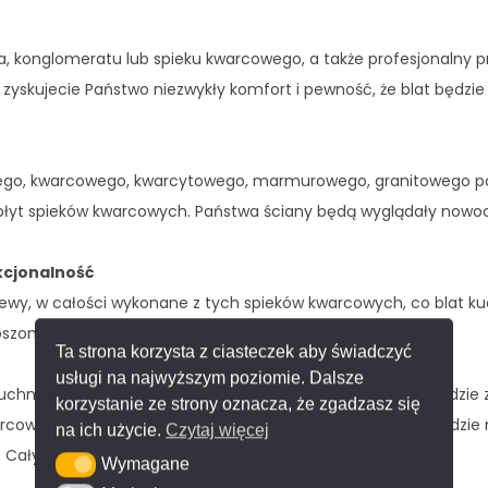
, konglomeratu lub spieku kwarcowego, a także profesjonalny p
 zyskujecie Państwo niezwykły komfort i pewność, że blat będzie
wego, kwarcowego, kwarcytowego, marmurowego, granitowego po
 płyt spieków kwarcowych. Państwa ściany będą wyglądały nowo
kcjonalność
ewy, w całości wykonane z tych spieków kwarcowych, co blat k
szoną powierzchnią, która może być zlicowana z blatem.
Ta strona korzysta z ciasteczek aby świadczyć
usługi na najwyższym poziomie. Dalsze
chni i łazience to fazowanie. Na życzenie oferujemy krawędzi
korzystanie ze strony oznacza, że zgadzasz się
kwarcowych pod kątem 45 stopni uzyskuje się krawędź o wygląd
na ich użycie.
Czytaj więcej
u. Cały blat wygląda niezwykle efektownie.
Wymagane
Wymagane