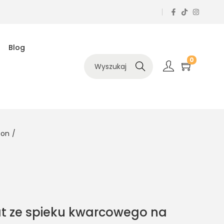
Blog
0
Szukaj
ton
/
at ze spieku kwarcowego na