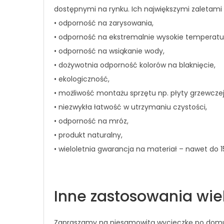
dostępnymi na rynku. Ich największymi zaletami 
• odporność na zarysowania,
• odporność na ekstremalnie wysokie temperatu
• odporność na wsiąkanie wody,
• dożywotnia odporność kolorów na blaknięcie,
• ekologiczność,
• możliwość montażu sprzętu np. płyty grzewczej 
• niezwykła łatwość w utrzymaniu czystości,
• odporność na mróz,
• produkt naturalny,
• wieloletnia gwarancja na materiał – nawet do 15
Inne zastosowania wi
Zapraszamy na niesamowitą wycieczkę po domu,