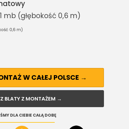
 matowy
 1 mb (głębokość 0,6 m)
kość 0,6 m)
MONTAŻ W CAŁEJ POLSCE →
Z BLATY Z MONTAŻEM →
ŚMY DLA CIEBIE CAŁĄ DOBĘ