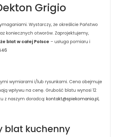
ekton Grigio
ymaganiami. Wystarczy, że określicie Państwo
raz koniecznych otworów. Zaprojektujemy,
e blat w całej Polsce
– usługa pomiaru i
 446
nymi wymiarami i/lub rysunkami. Cena obejmuje
mają wpływu na cenę. Grubość blatu wynosi 12
ktu z naszym doradcą:
kontakt@spiekomania.pl,
y blat kuchenny