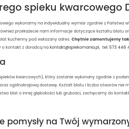
arego spieku kwarcowego D
arcowego wykonamy na indywidualny wymiar zgodnie z Państwa w
również przekażecie nam informacje dotyczące kształtu blatu o
 blat kuchenny pod wskazany adres.
Chętnie zamontujemy takż
y o kontakt z doradcą na
kontakt@spiekomania.pl,
tel. 573 446
ta
e spieków kwarcowych), który zostanie wykonany zgodnie z poda
raz ogólnokrajową dostawę. Kształt blatu i liczba otworów nie 
stwo blat o innej głębokości lub grubości, zachęcamy do konta
ne pomysły na Twój wymarzon