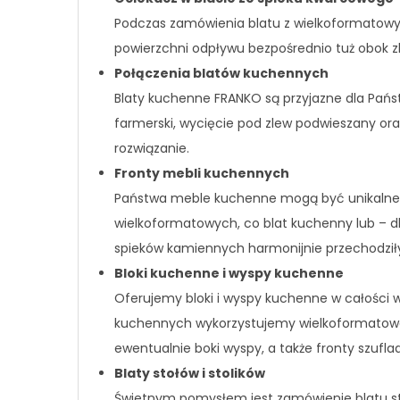
Podczas zamówienia blatu z wielkoformatow
powierzchni odpływu bezpośrednio tuż obok z
Połączenia blatów kuchennych
Blaty kuchenne FRANKO są przyjazne dla Pańs
farmerski, wycięcie pod zlew podwieszany ora
rozwiązanie.
Fronty mebli kuchennych
Państwa meble kuchenne mogą być unikalne.
wielkoformatowych, co blat kuchenny lub – dl
spieków kamiennych harmonijnie przechodziły
Bloki kuchenne i wyspy kuchenne
Oferujemy bloki i wyspy kuchenne w całości 
kuchennych wykorzystujemy wielkoformatowe
ewentualnie boki wyspy, a także fronty szufla
Blaty stołów i stolików
Świetnym pomysłem jest zamówienie blatu sto