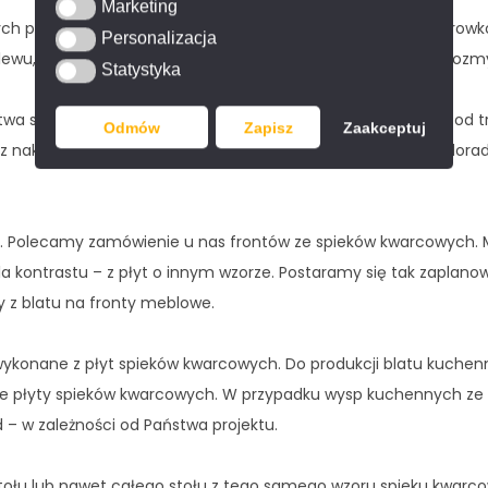
Marketing
Marketing
ych płyt spieków kwarcowych polecamy wybór specjalnych rowk
Personalizacja
Personalizacja
lewu, która umożliwi łatwe spływanie wody z naczyń do zlewoz
Statystyka
Statystyka
twa sprzętów i akcesoriów kuchennych. Przygotujemy blat pod t
Odmów
Zapisz
Zaakceptuj
z nakładany, instalacja na równi z blatem (licowanie). Nasi dor
 Polecamy zamówienie u nas frontów ze spieków kwarcowych. 
a kontrastu – z płyt o innym wzorze. Postaramy się tak zaplanow
 z blatu na fronty meblowe.
wykonane z płyt spieków kwarcowych. Do produkcji blatu kuchen
 płyty spieków kwarcowych. W przypadku wysp kuchennych ze 
d – w zależności od Państwa projektu.
łu lub nawet całego stołu z tego samego wzoru spieku kwarcow