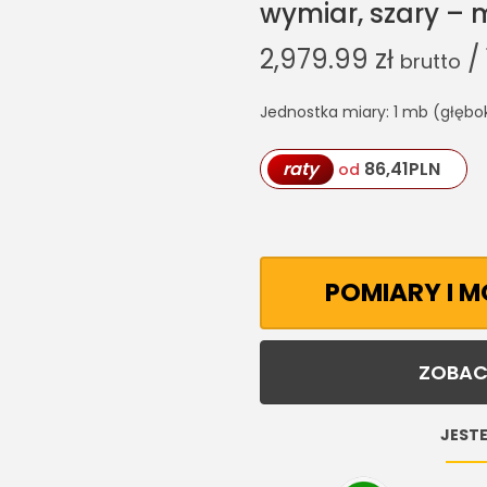
wymiar, szary –
2,979.99
zł
/
brutto
Jednostka miary: 1 mb (głębo
raty
86,41
PLN
od
POMIARY I 
ZOBAC
JESTE