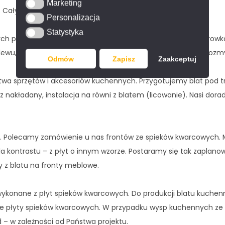
Marketing
Marketing
u. Cały blat wygląda niezwykle efektownie.
Personalizacja
Personalizacja
Statystyka
Statystyka
ych płyt spieków kwarcowych polecamy wybór specjalnych rowk
lewu, która umożliwi łatwe spływanie wody z naczyń do zlewoz
Odmów
Zapisz
Zaakceptuj
twa sprzętów i akcesoriów kuchennych. Przygotujemy blat pod t
z nakładany, instalacja na równi z blatem (licowanie). Nasi dor
 Polecamy zamówienie u nas frontów ze spieków kwarcowych. 
a kontrastu – z płyt o innym wzorze. Postaramy się tak zaplanow
 z blatu na fronty meblowe.
wykonane z płyt spieków kwarcowych. Do produkcji blatu kuchen
 płyty spieków kwarcowych. W przypadku wysp kuchennych ze 
d – w zależności od Państwa projektu.