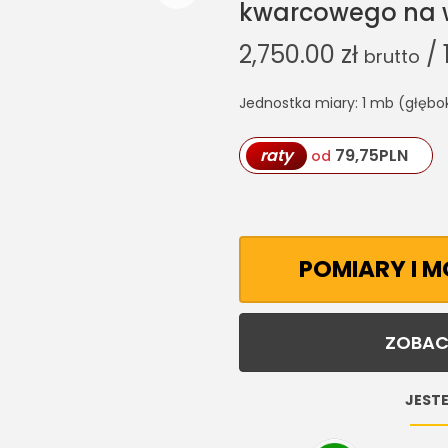
kwarcowego na w
2,750.00
zł
/ 
brutto
Jednostka miary: 1 mb (głębo
raty
79,75
PLN
od
POMIARY I 
ZOBAC
JESTE