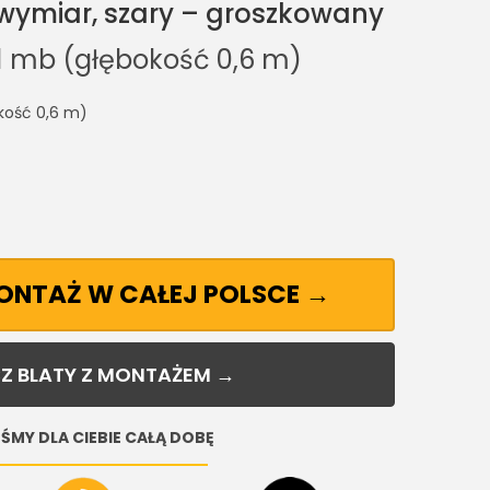
ymiar, szary – groszkowany
1 mb (głębokość 0,6 m)
kość 0,6 m)
MONTAŻ W CAŁEJ POLSCE →
Z BLATY Z MONTAŻEM →
ŚMY DLA CIEBIE CAŁĄ DOBĘ