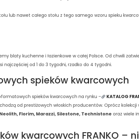
łu lub nawet całego stołu z tego samego wzoru spieku kwarcow
blaty kuchenne i łazienkowe w całej Polsce. Od chwili zatwierdz
 najczęściej od 1 do 3 tygodni, rzadko do 4 tygodni.
towych spieków kwarcowych
elkoformatowych spieków kwarcowych na rynku –
KATALOG FR
pochodzą od prestiżowych włoskich producentów. Oprócz kolekc
eolith, Florim, Marazzi, Silestone, Technistone
oraz wiele i
ieków kwarcowych FRANKO – ni