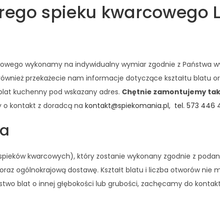
zarego spieku kwarcowego
arcowego wykonamy na indywidualny wymiar zgodnie z Państwa w
również przekażecie nam informacje dotyczące kształtu blatu o
 blat kuchenny pod wskazany adres.
Chętnie zamontujemy takż
y o kontakt z doradcą na
kontakt@spiekomania.pl,
tel. 573 446
ta
e spieków kwarcowych), który zostanie wykonany zgodnie z poda
raz ogólnokrajową dostawę. Kształt blatu i liczba otworów nie 
stwo blat o innej głębokości lub grubości, zachęcamy do konta