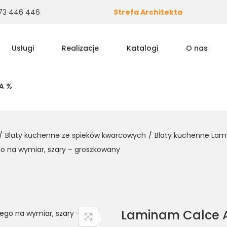
 573 446 446
Strefa Architekta
Usługi
Realizacje
Katalogi
O nas
A %
/
Blaty kuchenne ze spieków kwarcowych
/
Blaty kuchenne La
o na wymiar, szary – groszkowany
Laminam Calce An