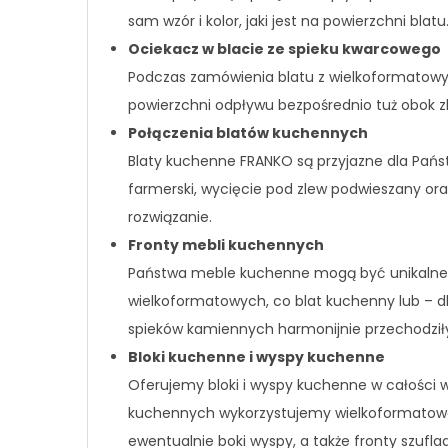
sam wzór i kolor, jaki jest na powierzchni blat
Ociekacz w blacie ze spieku kwarcowego
Podczas zamówienia blatu z wielkoformatow
powierzchni odpływu bezpośrednio tuż obok z
Połączenia blatów kuchennych
Blaty kuchenne FRANKO są przyjazne dla Pańs
farmerski, wycięcie pod zlew podwieszany ora
rozwiązanie.
Fronty mebli kuchennych
Państwa meble kuchenne mogą być unikalne.
wielkoformatowych, co blat kuchenny lub – dl
spieków kamiennych harmonijnie przechodziły
Bloki kuchenne i wyspy kuchenne
Oferujemy bloki i wyspy kuchenne w całości 
kuchennych wykorzystujemy wielkoformatowe
ewentualnie boki wyspy, a także fronty szufla