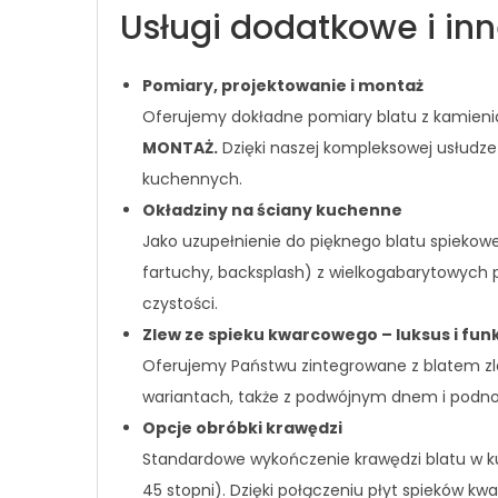
Usługi dodatkowe i in
Pomiary, projektowanie i montaż
Oferujemy dokładne pomiary blatu z kamienia
MONTAŻ.
Dzięki naszej kompleksowej usłudze
kuchennych.
Okładziny na ściany kuchenne
Jako uzupełnienie do pięknego blatu spieko
fartuchy, backsplash) z wielkogabarytowych
czystości.
Zlew ze spieku kwarcowego – luksus i fun
Oferujemy Państwu zintegrowane z blatem zl
wariantach, także z podwójnym dnem i podno
Opcje obróbki krawędzi
Standardowe wykończenie krawędzi blatu w ku
45 stopni). Dzięki połączeniu płyt spieków 