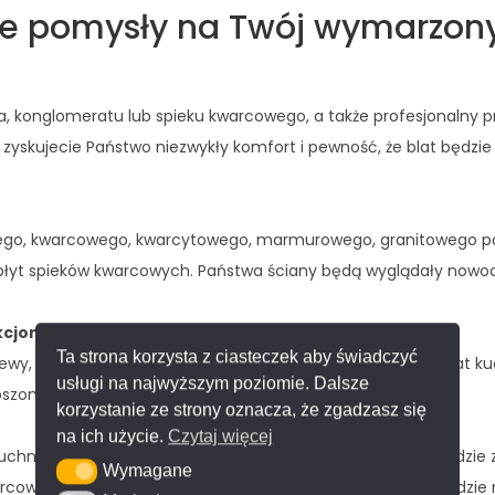
ne pomysły na Twój wymarzon
, konglomeratu lub spieku kwarcowego, a także profesjonalny p
 zyskujecie Państwo niezwykły komfort i pewność, że blat będzie
wego, kwarcowego, kwarcytowego, marmurowego, granitowego po
 płyt spieków kwarcowych. Państwa ściany będą wyglądały nowo
kcjonalność
Ta strona korzysta z ciasteczek aby świadczyć
ewy, w całości wykonane z tych spieków kwarcowych, co blat k
usługi na najwyższym poziomie. Dalsze
szoną powierzchnią, która może być zlicowana z blatem.
korzystanie ze strony oznacza, że zgadzasz się
na ich użycie.
Czytaj więcej
chni i łazience to fazowanie. Na życzenie oferujemy krawędzi
Wymagane
Wymagane
kwarcowych pod kątem 45 stopni uzyskuje się krawędź o wygląd