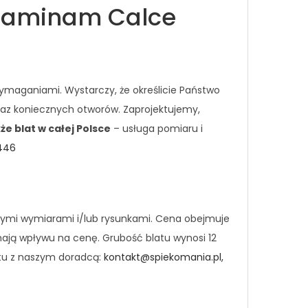
 Laminam Calce
ymaganiami. Wystarczy, że określicie Państwo
raz koniecznych otworów. Zaprojektujemy,
e blat w całej Polsce
– usługa pomiaru i
 446
nymi wymiarami i/lub rysunkami. Cena obejmuje
mają wpływu na cenę. Grubość blatu wynosi 12
ktu z naszym doradcą:
kontakt@spiekomania.pl,