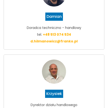
Damian
Doradca techniczno - handlowy
tel.
+48 513 074 534
d.hilmanowicz@franko.pl
Krzysiek
Dyrektor działu handlowego