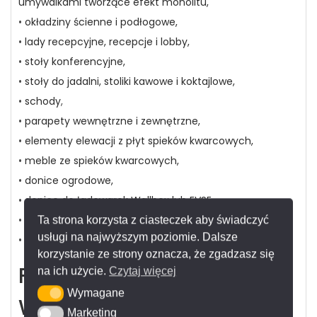
umywalkami tworzące efekt monolitu,
•
okładziny ścienne i podłogowe,
•
lady recepcyjne, recepcje i lobby,
•
stoły konferencyjne,
•
stoły do jadalni, stoliki kawowe i koktajlowe,
•
schody
,
•
parapety wewnętrzne i zewnętrzne,
•
elementy elewacji z płyt spieków kwarcowych,
•
meble ze spieków kwarcowych,
•
donice ogrodowe,
•
donice do ładowarek Wallbox lub EVSE,
•
drzwi wejściowe i wewnętrzne ze spieków kwarcowych,
Ta strona korzysta z ciasteczek aby świadczyć
usługi na najwyższym poziomie. Dalsze
•
ścianki działowe (panele) z płyt spieków kwarcowych.
korzystanie ze strony oznacza, że zgadzasz się
FRANKO – Ekspert
na ich użycie.
Czytaj więcej
Wymagane
Wymagane
Wielkiego Formatu –
Marketing
Marketing