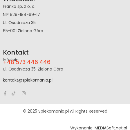
Franko sp. z o. o.
NIP 929-184-69-17
Ul. Osadnicza 35
65-001 Zielona Góra
Kontakt
Infolinia
+48 573 446 446
ul. Osadnicza 35, Zielona Góra
kontakt@spiekomania.pl
© 2025 Spiekomania.pl All Rights Reserved
Wykonanie:
MEDIASoft.net.pl