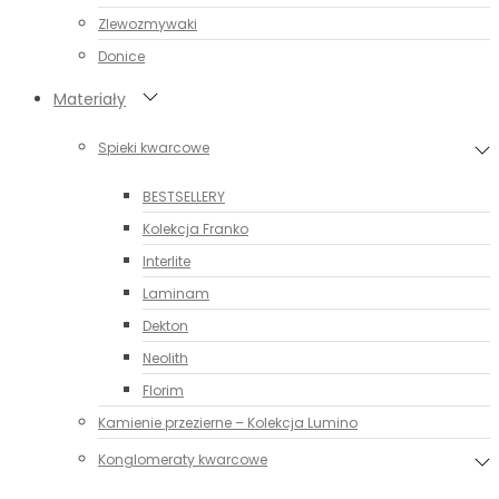
Zlewozmywaki
Donice
Materiały
Spieki kwarcowe
BESTSELLERY
Kolekcja Franko
Interlite
Laminam
Dekton
Neolith
Florim
Kamienie przezierne – Kolekcja Lumino
Konglomeraty kwarcowe