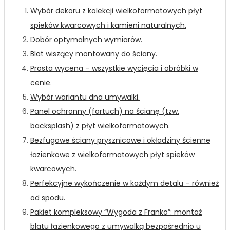
Wybór dekoru z kolekcji wielkoformatowych płyt
spieków kwarcowych i kamieni naturalnych.
Dobór optymalnych wymiarów.
Blat wiszący montowany do ściany.
Prosta wycena – wszystkie wycięcia i obróbki w
cenie.
Wybór wariantu dna umywalki.
Panel ochronny (fartuch) na ścianę (tzw.
backsplash) z płyt wielkoformatowych.
Bezfugowe ściany prysznicowe i okładziny ścienne
łazienkowe z wielkoformatowych płyt spieków
kwarcowych.
Perfekcyjne wykończenie w każdym detalu – również
od spodu.
Pakiet kompleksowy “Wygoda z Franko”: montaż
blatu łazienkowego z umywalką bezpośrednio u