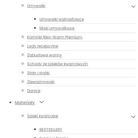
Umywalki
Umywalki wolnostojące
Miski umywalkowe
Kominki Niko-Warm Premium,
Lady recepcyjne
Zabudowa wanny
Schody ze spieków kwarcowych
Stoły i stoliki
Zlewozmywaki
Donice
Materiały
Spieki kwarcowe
BESTSELLERY