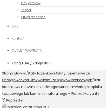
Kim jesteśmy
Zespół
Strefa architekta
Blog
Kontakt
OUTLET WIOSNA %
Zaloguj się / Zarejestruj
Strona główna
/
Blaty łazienkowe
/
Blaty łazienkowe ze
zintegrowanymi umywalkami ze spieków kwarcowych
/
Blat
łazienkowy na wymiar ze zintegrowaną umywalką ze spieku
kwarcowego lub kamienia naturalnego – Franko Marvante
Poprzedni