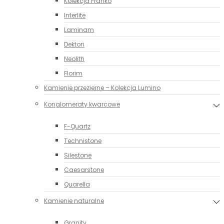
Kolekcja Franko
Interlite
Laminam
Dekton
Neolith
Florim
Kamienie przezierne – Kolekcja Lumino
Konglomeraty kwarcowe
F-Quartz
Technistone
Silestone
Caesarstone
Quarella
Kamienie naturalne
Granity