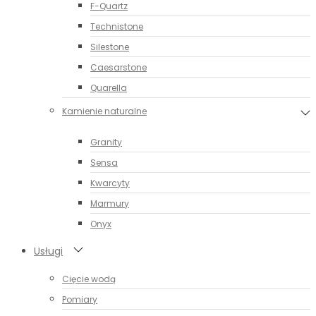
F-Quartz
Technistone
Silestone
Caesarstone
Quarella
Kamienie naturalne
Granity
Sensa
Kwarcyty
Marmury
Onyx
Usługi
Cięcie wodą
Pomiary