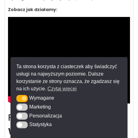
Zobacz jak działamy:
Ta strona korzysta z ciasteczek aby świadczyć
usługi na najwyższym poziomie. Dalsze
korzystanie ze strony oznacza, że zgadzasz się
na ich użycie.
Czytaj więcej
Wymagane
Wymagane
Marketing
Marketing
FRANKO –
Ekspert
Personalizacja
Personalizacja
Statystyka
Statystyka
Wielkiego Formatu –