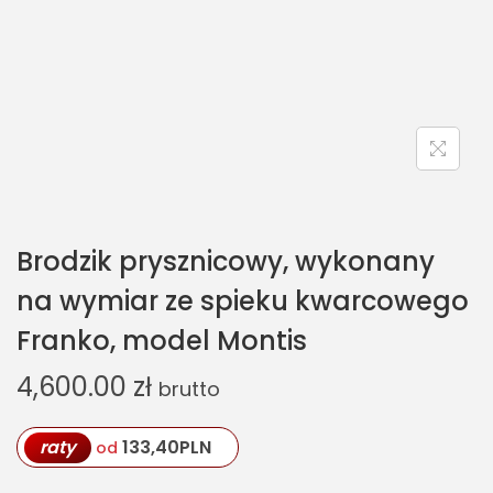
Brodzik prysznicowy, wykonany
na wymiar ze spieku kwarcowego
Franko, model Montis
4,600.00
zł
brutto
raty
133,40
PLN
od