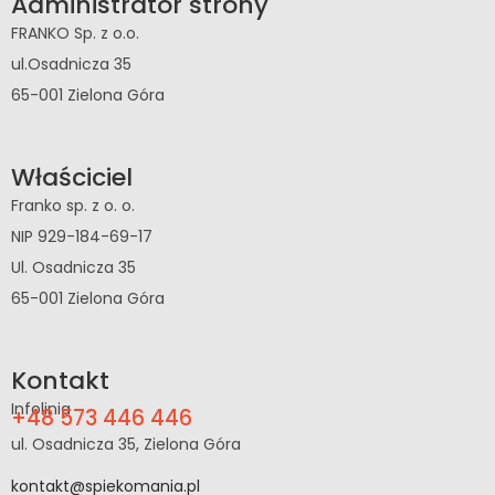
Administrator strony
FRANKO Sp. z o.o.
ul.Osadnicza 35
65-001 Zielona Góra
Właściciel
Franko sp. z o. o.
NIP 929-184-69-17
Ul. Osadnicza 35
65-001 Zielona Góra
Kontakt
Infolinia
+48 573 446 446
ul. Osadnicza 35, Zielona Góra
kontakt@spiekomania.pl