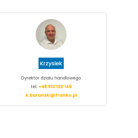
Krzysiek
Dyrektor działu handlowego
tel.
+48 512 120 146
k.baranski@franko.pl