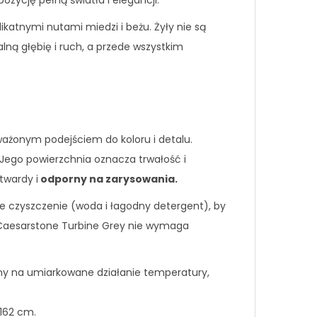
zycję pełną światła i elegancji.
likatnymi nutami miedzi i beżu. Żyły nie są
alną głębię i ruch, a przede wszystkim
ażonym podejściem do koloru i detalu.
 Jego powierzchnia oznacza trwałość i
twardy i
odporny na zarysowania.
łe czyszczenie (woda i łagodny detergent), by
at Caesarstone Turbine Grey nie wymaga
rny na umiarkowane działanie temperatury,
 162 cm.