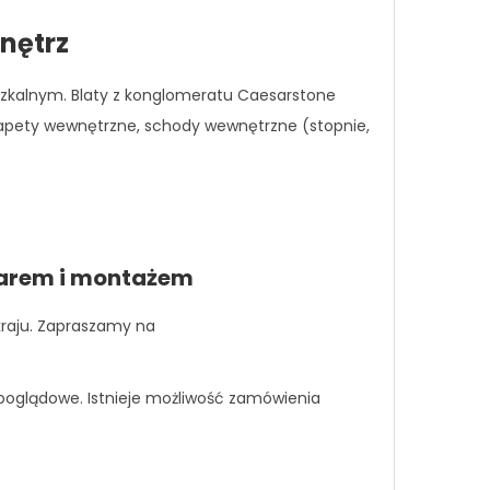
nętrz
zkalnym. Blaty z konglomeratu Caesarstone
rapety wewnętrzne, schody wewnętrzne (stopnie,
iarem i montażem
kraju. Zapraszamy na
ą poglądowe. Istnieje możliwość zamówienia