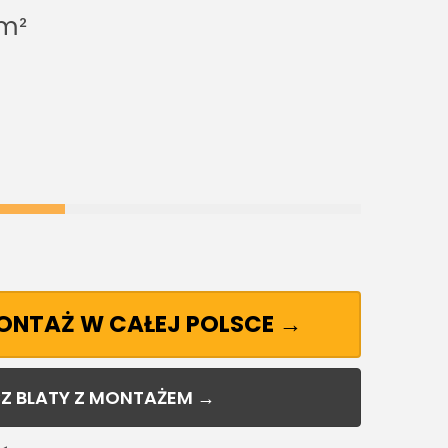
m²
MONTAŻ W CAŁEJ POLSCE →
Z BLATY Z MONTAŻEM →