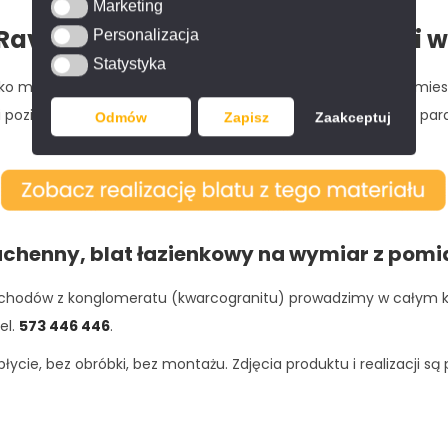
Marketing
Marketing
aven – zastosowanie w aranżacji w
Personalizacja
Personalizacja
Statystyka
Statystyka
 materiał na trwałe blaty kuchenne i łazienkowe w domu mies
oki poziom zadowolenia. Konglomerat kwarcowy polecamy na pa
Odmów
Zapisz
Zaakceptuj
uchenny, blat łazienkowy na wymiar z pom
 i schodów z konglomeratu (kwarcogranitu) prowadzimy w całym 
el.
573 446 446
.
ycie, bez obróbki, bez montażu. Zdjęcia produktu i realizacji s