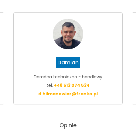
Damian
Doradca techniczno - handlowy
tel.
+48 513 074 534
d.hilmanowicz@franko.pl
Opinie