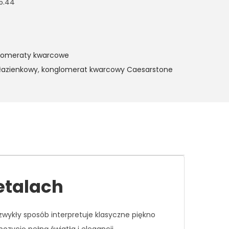
 5.44
lomeraty kwarcowe
 łazienkowy
,
konglomerat kwarcowy Caesarstone
etalach
ykły sposób interpretuje klasyczne piękno