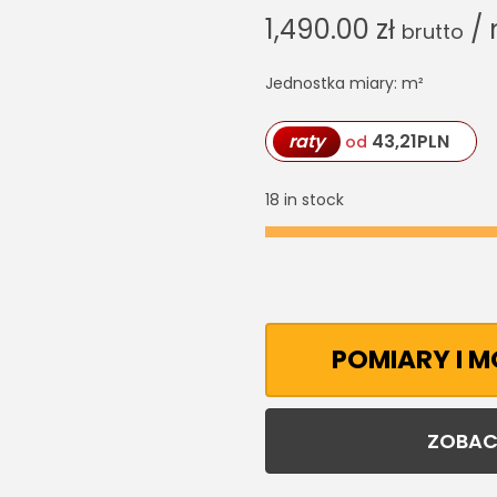
1,490.00
zł
/ 
brutto
Jednostka miary: m²
raty
43,21
PLN
od
18 in stock
POMIARY I 
ZOBAC