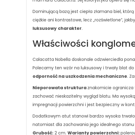
marmuru Calacatta. Jej kolorystyka opiera się n
Dominującą bazą jest ciepła złamana biel, którą p
ciężkie ani kontrastowe, lecz „rozświetlone”, jak
luksusowy
charakter
.
Właściwości konglom
Calacatta Nobella doskonale odzwierciedla pon
Polecamy ten wzór na luksusowy i trwały blat d
odporność na uszkodzenia mechaniczne
. Z
Nieporowata struktura
znakomicie ogranicza w
zachować nieskazitelny wygląd blatu. Ma wysok
impregnacji powierzchni i jest bezpieczny w kont
Dodatkowym atut stanowi bardzo wysoka trwałość
natomiast dla zachowania jego idealnego stan
Grubość:
2 cm.
Warianty powierzchni:
polero