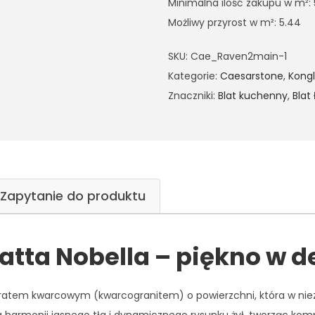
Minimalna ilość zakupu w m²:
Możliwy przyrost w m²: 5.44
SKU:
Cae_Raven2main-1
Kategorie:
Caesarstone
,
Kong
Znaczniki:
Blat kuchenny
,
Blat
Zapytanie do produktu
tta Nobella – piękno w d
atem kwarcowym (kwarcogranitem) o powierzchni, która w niezw