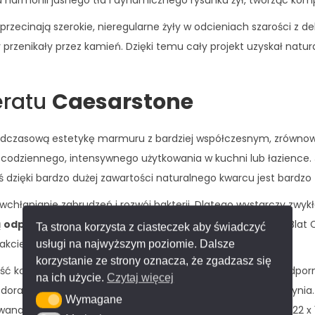
a harmonii jasnego tła i dynamicznego rysunku żył, tworząc kompo
rzecinają szerokie, nieregularne żyły w odcieniach szarości z de
by przenikały przez kamień. Dzięki temu cały projekt uzyskał natur
eratu
Caesarstone
adczasową estetykę marmuru z bardziej współczesnym, zrównow
o codziennego, intensywnego użytkowania w kuchni lub łazience.
aś dzięki bardzo dużej zawartości naturalnego kwarcu jest bardzo 
chłanianie zabrudzeń i rozwój bakterii. Dlatego wystarczy zwyk
ą
odporność na plamy
z soku z buraka, wina, kawy, olejów. Bl
Ta strona korzysta z ciasteczek aby świadczyć
akcie z żywnością.
usługi na najwyższym poziomie. Dalsze
korzystanie ze strony oznacza, że zgadzasz się
 kolorów blatu przez wiele lat użytkowania. Materiał jest odpo
na ich użycie.
Czytaj więcej
u doradzamy stosowanie podkładek pod bardzo gorące naczynia.
Wymagane
Wymagane
wana, szlifowana.
Dostępne rozmiary płyt:
305 x 142 cm, 322 x