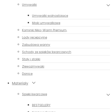
Umywalki
Umywalki wolnostojące
Miski umywalkowe
Kominki Niko-Warm Premium,
Lady recepcyjne
Zabudowa wanny
Schody ze spieków kwarcowych
Stoły i stoliki
Zlewozmywaki
Donice
Materiały
Spieki kwarcowe
BESTSELLERY