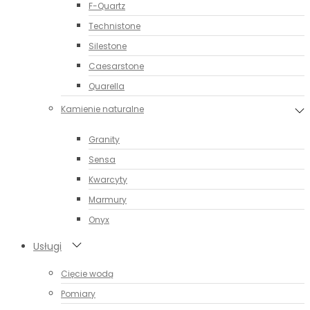
F-Quartz
Technistone
Silestone
Caesarstone
Quarella
Kamienie naturalne
Granity
Sensa
Kwarcyty
Marmury
Onyx
Usługi
Cięcie wodą
Pomiary