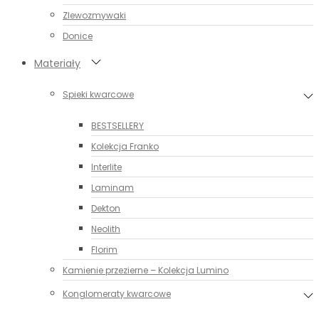
Zlewozmywaki
Donice
Materiały
Spieki kwarcowe
BESTSELLERY
Kolekcja Franko
Interlite
Laminam
Dekton
Neolith
Florim
Kamienie przezierne – Kolekcja Lumino
Konglomeraty kwarcowe