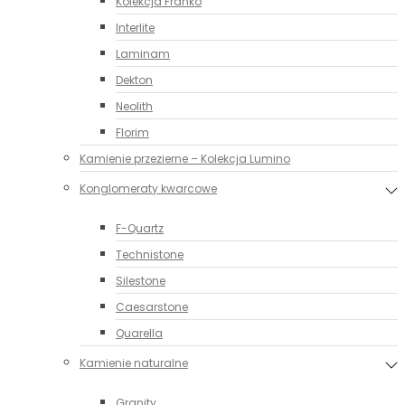
Kolekcja Franko
Interlite
Laminam
Dekton
Neolith
Florim
Kamienie przezierne – Kolekcja Lumino
Konglomeraty kwarcowe
F-Quartz
Technistone
Silestone
Caesarstone
Quarella
Kamienie naturalne
Granity