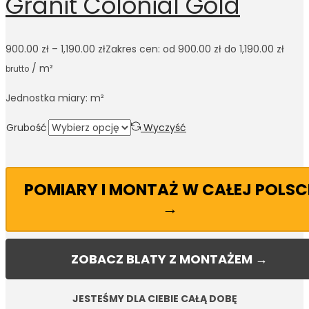
Granit Colonial Gold
900.00
zł
–
1,190.00
zł
Zakres cen: od 900.00 zł do 1,190.00 zł
/ m²
brutto
Jednostka miary: m²
Grubość
Wyczyść
POMIARY I MONTAŻ W CAŁEJ POLSC
→
ZOBACZ BLATY Z MONTAŻEM →
JESTEŚMY DLA CIEBIE CAŁĄ DOBĘ