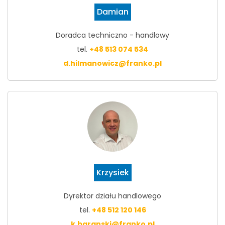
Damian
Doradca techniczno - handlowy
tel.
+48 513 074 534
d.hilmanowicz@franko.pl
Krzysiek
Dyrektor działu handlowego
tel.
+48 512 120 146
k.baranski@franko.pl