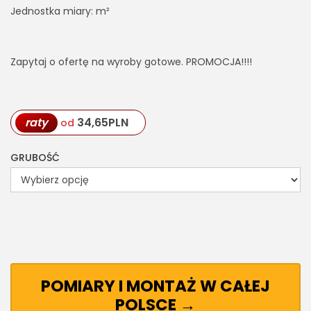
Jednostka miary: m²
Zapytaj o ofertę na wyroby gotowe. PROMOCJA!!!!
raty
34,65
PLN
od
GRUBOŚĆ
POMIARY I MONTAŻ W CAŁEJ
POLSCE →