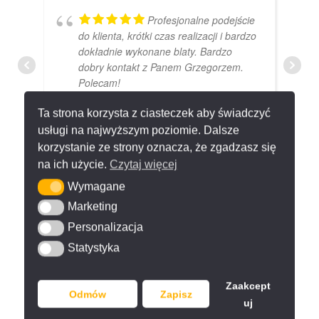
Profesjonalne podejście
do klienta, krótki czas realizacji i bardzo
dokładnie wykonane blaty. Bardzo
dobry kontakt z Panem Grzegorzem.
Polecam!
Ta strona korzysta z ciasteczek aby świadczyć
usługi na najwyższym poziomie. Dalsze
JAKUB KRUK
korzystanie ze strony oznacza, że zgadzasz się
2 GRUDNIA 2024
na ich użycie.
Czytaj więcej
Wymagane
Wymagane
Z czystym sumieniem
Marketing
Marketing
mogę polecić współpracę z firmą.
Personalizacja
Personalizacja
Dobry kontakt, pomiar oraz montaż
Statystyka
Statystyka
przebiegły dość sprawnie. Polecam.
Zaakcept
Odmów
Zapisz
uj
ZUZ ANNA