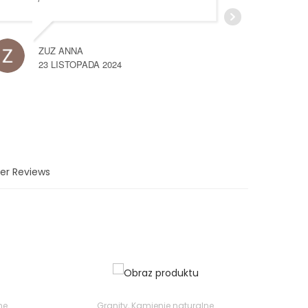
D
2
ZUZ ANNA
23 LISTOPADA 2024
er Reviews
ne
Granity
,
Kamienie naturalne