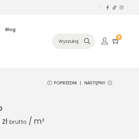
Blog
0
Szukaj
POPRZEDNI
NASTĘPNY
o
0
zł
/ m²
brutto