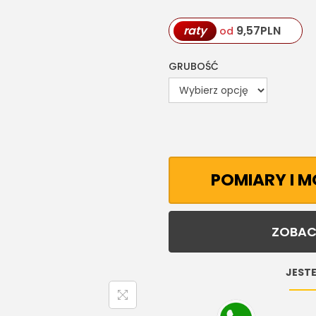
raty
9,57
PLN
od
GRUBOŚĆ
POMIARY I 
ZOBAC
JESTE