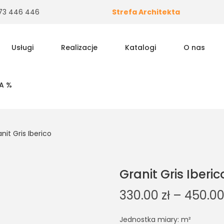
 573 446 446
Strefa Architekta
Usługi
Realizacje
Katalogi
O nas
A %
nit Gris Iberico
Granit Gris Iberic
330.00
zł
–
450.0
Jednostka miary: m²