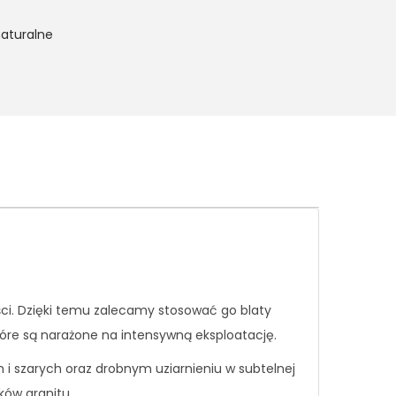
aturalne
dości. Dzięki temu zalecamy stosować go blaty
tóre są narażone na intensywną eksploatację.
 i szarych oraz drobnym uziarnieniu w subtelnej
ków granitu.