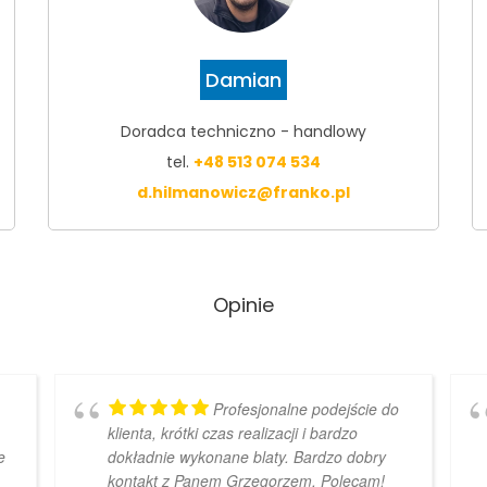
Damian
Doradca techniczno - handlowy
tel.
+48 513 074 534
d.hilmanowicz@franko.pl
Opinie
Profesjonalne podejście do
klienta, krótki czas realizacji i bardzo
e
dokładnie wykonane blaty. Bardzo dobry
kontakt z Panem Grzegorzem. Polecam!