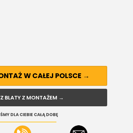
MONTAŻ W CAŁEJ POLSCE →
Z BLATY Z MONTAŻEM →
ŚMY DLA CIEBIE CAŁĄ DOBĘ