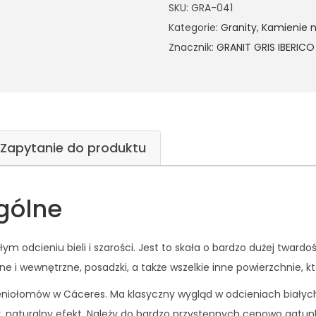
SKU:
GRA-041
Kategorie:
Granity
,
Kamienie n
Znacznik:
GRANIT GRIS IBERICO
Zapytanie do produktu
gólne
łym odcieniu bieli i szarości. Jest to skała o bardzo dużej twar
e i wewnętrzne, posadzki, a także wszelkie inne powierzchnie, k
ieniołomów w Cáceres. Ma klasyczny wygląd w odcieniach białych
y, naturalny efekt. Należy do bardzo przystępnych cenowo gatun