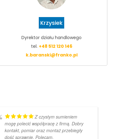
Krzysiek
Dyrektor działu handlowego
tel.
+48 512 120 146
k.baranski@franko.pl
Z czystym sumieniem
mogę polecić współpracę z firmą. Dobry
bardzo 
kontakt, pomiar oraz montaż przebiegły
dość sprawnie. Polecam.