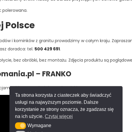
:
polerowana.
j Polsce
hodów i kominków z granitu prowadzimy w całym kraju. Zapraszam
asz doradca: tel.
500 429 691
.
łycie, bez obróbki, bez montażu. Zdjęcia produktu są poglądowe
ekomania.pl – FRANKO
jami – blaty, panele ścienne, kominki.
Ta strona korzysta z ciasteczek aby świadczyć
usługi na najwyższym poziomie. Dalsze
korzystanie ze strony oznacza, że zgadzasz się
na ich użycie.
Czytaj więcej
Wymagane
Wymagane