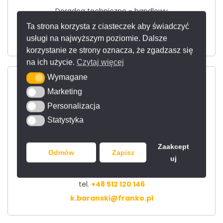
Doradca techniczno - handlowy
tel.
+48 513 074 534
Ta strona korzysta z ciasteczek aby świadczyć
usługi na najwyższym poziomie. Dalsze
d.hilmanowicz@franko.pl
korzystanie ze strony oznacza, że zgadzasz się
na ich użycie.
Czytaj więcej
Wymagane
Wymagane
Marketing
Marketing
Personalizacja
Personalizacja
Statystyka
Statystyka
Krzysiek
Zaakcept
Odmów
Zapisz
uj
Dyrektor działu handlowego
tel.
+48 512 120 146
k.baranski@franko.pl