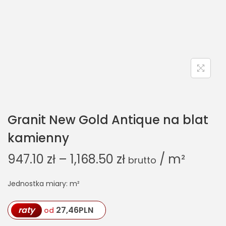
Granit New Gold Antique na blat
kamienny
947.10
zł
–
1,168.50
zł
/ m²
brutto
Jednostka miary: m²
raty
27,46
PLN
od