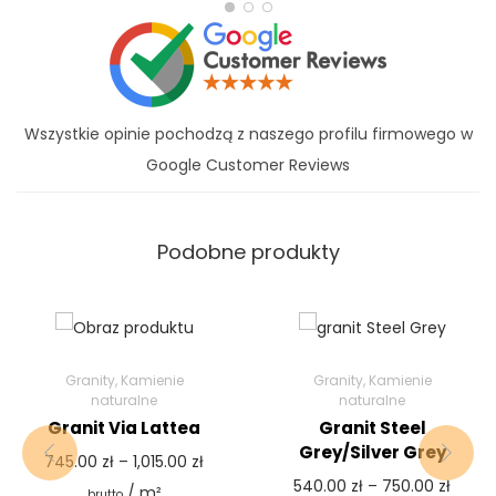
Wszystkie opinie pochodzą z naszego profilu firmowego w
Google Customer Reviews
Podobne produkty
Granity
,
Kamienie
Granity
,
Kamienie
naturalne
naturalne
Granit Via Lattea
Granit Steel
Grey/Silver Grey
745.00
zł
–
1,015.00
zł
540.00
zł
–
750.00
zł
/ m²
brutto