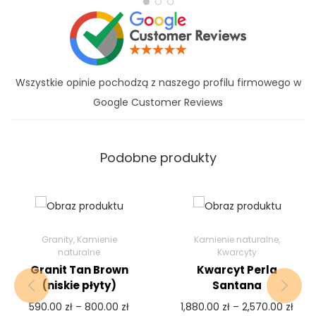
Wszystkie opinie pochodzą z naszego profilu firmowego w
Google Customer Reviews
Podobne produkty
Granity
,
Kamienie
Kamienie naturalne
,
naturalne
Kwarcyty
Granit Tan Brown
Kwarcyt Perla
(niskie płyty)
Santana
590.00
zł
–
800.00
zł
1,880.00
zł
–
2,570.00
zł