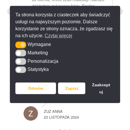
dokładnie wykonane blaty. Bardzo
dobry kontakt z Panem Grzegorzem.
Ta strona korzysta z ciasteczek aby świadczyć
Polecam!
usługi na najwyższym poziomie. Dalsze
korzystanie ze strony oznacza, że zgadzasz się
na ich użycie.
Czytaj więcej
JAKUB KRUK
Wymagane
Wymagane
2 GRUDNIA 2024
Marketing
Marketing
Personalizacja
Personalizacja
Z czystym sumieniem
Statystyka
Statystyka
mogę polecić współpracę z firmą.
Dobry kontakt, pomiar oraz montaż
Zaakcept
przebiegły dość sprawnie. Polecam.
Odmów
Zapisz
uj
ZUZ ANNA
23 LISTOPADA 2024