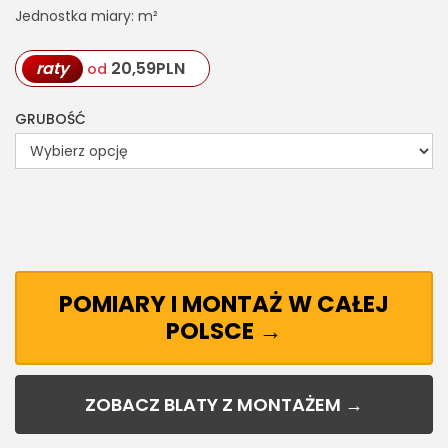
Jednostka miary: m²
raty
20,59
PLN
od
GRUBOŚĆ
POMIARY I MONTAŻ W CAŁEJ
POLSCE →
ZOBACZ BLATY Z MONTAŻEM →