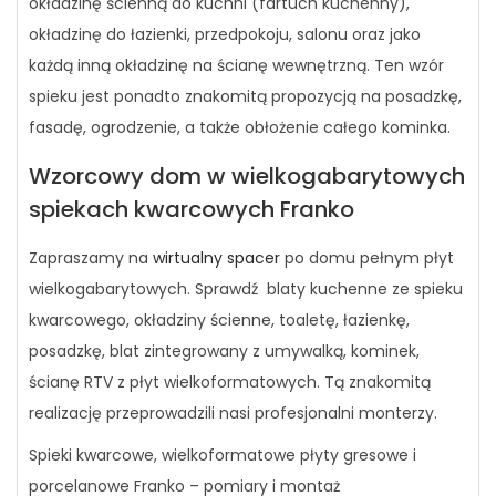
okładzinę ścienną do kuchni (fartuch kuchenny),
okładzinę do łazienki, przedpokoju, salonu oraz jako
każdą inną okładzinę na ścianę wewnętrzną. Ten wzór
spieku jest ponadto znakomitą propozycją na posadzkę,
fasadę, ogrodzenie, a także obłożenie całego kominka.
Wzorcowy dom w wielkogabarytowych
spiekach kwarcowych Franko
Zapraszamy na
wirtualny spacer
po domu pełnym płyt
wielkogabarytowych. Sprawdź blaty kuchenne ze spieku
kwarcowego, okładziny ścienne, toaletę, łazienkę,
posadzkę, blat zintegrowany z umywalką, kominek,
ścianę RTV z płyt wielkoformatowych. Tą znakomitą
realizację przeprowadzili nasi profesjonalni monterzy.
Spieki kwarcowe, wielkoformatowe płyty gresowe i
porcelanowe Franko – pomiary i montaż