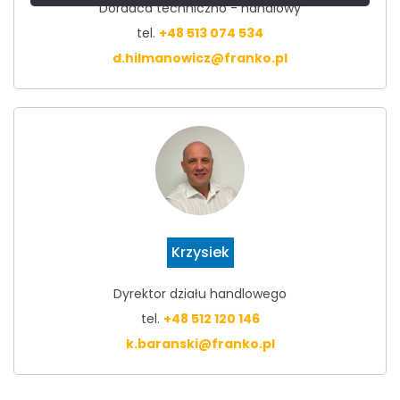
Doradca techniczno - handlowy
tel.
+48 513 074 534
d.hilmanowicz@franko.pl
Krzysiek
Dyrektor działu handlowego
tel.
+48 512 120 146
k.baranski@franko.pl