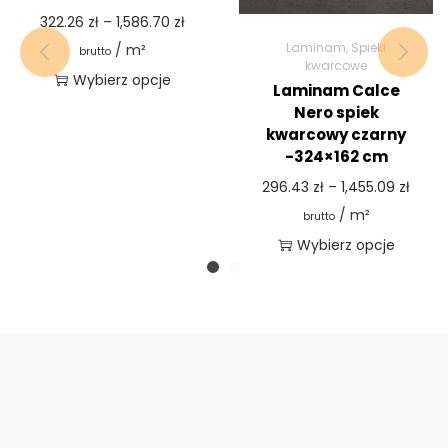
322.26
zł
–
1,586.70
zł
Laminam
,
Spieki
/ m²
brutto
kwarcowe
Wybierz opcje
Laminam Calce
Nero spiek
kwarcowy czarny
-324×162 cm
296.43
zł
–
1,455.09
zł
/ m²
brutto
Wybierz opcje