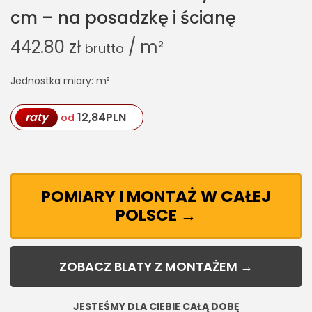
cm – na posadzkę i ścianę
442.80
zł
/ m²
brutto
Jednostka miary: m²
raty
12,84
PLN
od
POMIARY I MONTAŻ W CAŁEJ
POLSCE →
ZOBACZ BLATY Z MONTAŻEM →
JESTEŚMY DLA CIEBIE CAŁĄ DOBĘ